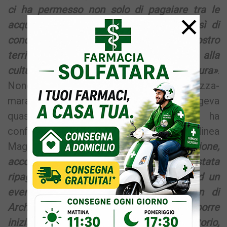
ci ha permesso non solo di pagaiare tra le
×
acque di uno splendido mare, ma altresì di
conoscere miti, storia e morfologia del nostro
territorio: un’iniziativa che fa da volano alla
cultura e avvicina allo sport e alla natura»
.
Nonostante la “concorrenza” della mezza-
maratona dei Campi Flegrei che si svolgeva
quasi in contemporanea, il raduno ha
confermato un buon trend, come sottolinea
Maggitelli:
«La nostra determinazione,
accompagnata da una forte passione, è stata
ripagata dalla massiva partecipazione ad un
evento che è in linea con la mission di
ArcheoSup Campi Flegrei, ovvero proporre
iniziative tese alla valorizzazione del territorio,