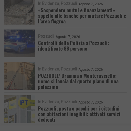
In Evidenza
Pozzuoli
Agosto 7, 2026
«Sospendere mutui e finanziamenti»
appello alle banche per aiutare Pozzuoli e
l’area flegrea
Pozzuoli
Agosto 7, 2026
Controlli della Polizia a Pozzuoli:
identificate 88 persone
In Evidenza
Pozzuoli
Agosto 7, 2026
POZZUOLI/ Dramma a Monterusciello:
uomo si lancia dal quarto piano di una
palazzina
In Evidenza
Pozzuoli
Agosto 7, 2026
Pozzuoli, posta e pacchi per i cittadini
con abitazioni inagibili: attivati servizi
dedicati