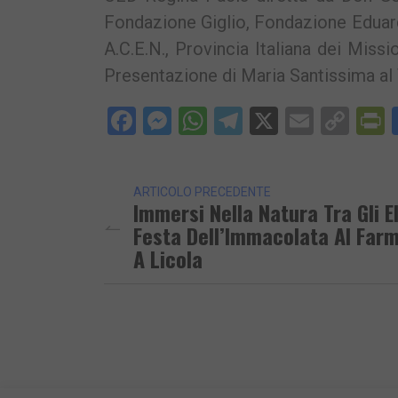
Fondazione Giglio, Fondazione Eduard
A.C.E.N., Provincia Italiana dei Missi
Presentazione di Maria Santissima a
Facebook
Messenger
WhatsApp
Telegram
X
Email
Cop
P
Lin
ARTICOLO PRECEDENTE
Immersi Nella Natura Tra Gli El
Festa Dell’Immacolata Al Farm
A Licola