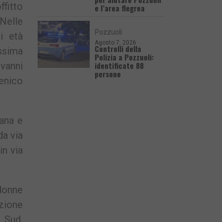
fitto
e l’area flegrea
 Nelle
Pozzuoli
i età
Agosto 7, 2026
Controlli della
ssima
Polizia a Pozzuoli:
identificate 88
ovanni
persone
enico
mana e
da via
in via
 donne
zione
 Sud,