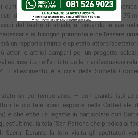
i cunti” (sabato dalle 10.30 alle 12.30; domenica
uti, durata della visita guidata teatralizzata 75 mi
ssici del teatro di strada, affondando le sue radi
 necessaria al bisogno primordiale dell’essere um
creerà un rapporto intimo e spietato attore/spettator
6 attori e attrici campani per un progetto selez
l ed inserito nell’ambito delle manifestazioni rela
2”. L’allestimento è a cura della Società Cooper
 stato un contemporaneo – con grande ispirazi
ttori le cui tele sono esposte nella Cattedrale 
hi) e che ebbe un legame in particolare con Batti
est’ultimo, la tela “San Patrona che predica ai fed
li Sacra. Durante la loro visita gli spettatori ve