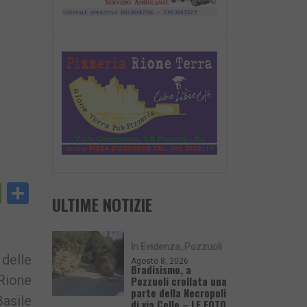
py
PrintFriendly
Condividi
ULTIME NOTIZIE
nk
In Evidenza
Pozzuoli
 delle
Agosto 8, 2026
Bradisismo, a
Rione
Pozzuoli crollata una
parte della Necropoli
asile
di via Celle – LE FOTO