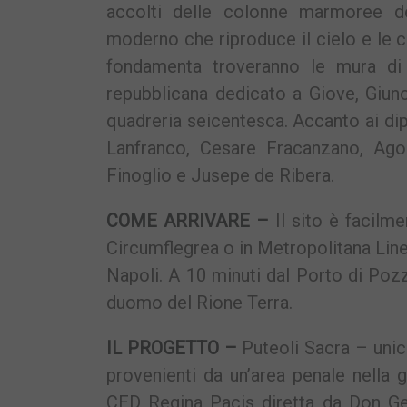
accolti delle colonne marmoree de
moderno che riproduce il cielo e le c
fondamenta troveranno le mura di
repubblicana dedicato a Giove, Giun
quadreria seicentesca. Accanto ai dip
Lanfranco, Cesare Fracanzano, Ag
Finoglio e Jusepe de Ribera.
COME ARRIVARE –
Il sito è facilm
Circumflegrea o in Metropolitana Linea
Napoli. A 10 minuti dal Porto di Pozzu
duomo del Rione Terra.
IL PROGETTO –
Puteoli Sacra – unic
provenienti da un’area penale nella
CED Regina Pacis diretta da Don Ge