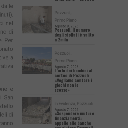
 dalle
Pozzuoli
nuti).
Primo Piano
ci nel
Agosto 8, 2026
Pozzuoli, il numero
ano di
degli sfollati è salito
a 2mila
e. Per
ionato
Pozzuoli
tive a
Primo Piano
ativa
Agosto 7, 2026
L’urlo dei bambini al
corteo di Pozzuoli
«Vogliamo contare i
giochi non le
one e
scosse»
di San
In Evidenza
Pozzuoli
stello
Agosto 7, 2026
«Sospendere mutui e
eli di
finanziamenti»
appello alle banche
rranno
per aiutare Pozzuoli