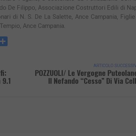
o De Filippo, Associazione Costruttori Edili di Na
onari di N. S. De La Salette, Ance Campania, Figlie
l Tempio, Ance Campania.
y
rintFriendly
Condividi
k
ARTICOLO SUCCESSI
fi:
POZZUOLI/ Le Vergogne Puteolan
 9.1
Il Nefando “cesso” Di Via Cel