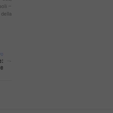
poli –
 della
VO
e:
le