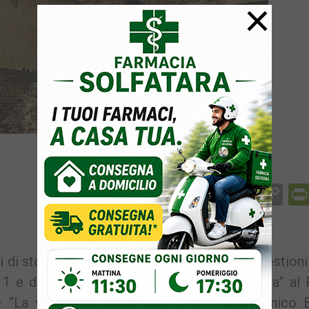
×
Facebook
Messenger
WhatsApp
Telegram
X
Email
Co
Li
 di storia lasciandosi trasportare delle suggestioni
o 11 e domenica 12 dicembre a “Puteoli Sacra” al 
te “La vera storia di Cenerentola” di Domenico B