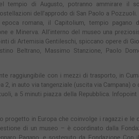
l tempio di Augusto, potranno ammirare il sof
ostellazioni dell’approdo di San Paolo a Pozzuoli.
 epoca romana, il Capitolium, tempio pagano d
one e Minerva. All’interno del museo una preziosi
inti di Artemisia Gentileschi, spiccano opere di Gi
ostino Beltrano, Massimo Stanzione, Paolo Dom
ente raggiungibile con i mezzi di trasporto, in Cu
 2, in auto via tangenziale (uscita via Campana) o 
oli, a 5 minuti piazza della Repubblica. Infopoint 
o progetto in Europa che coinvolge i ragazzi e le
 gestione di un museo – è coordinato dalla Fonda
nnaro Pagano, e sostenuto da Fondazione Con il