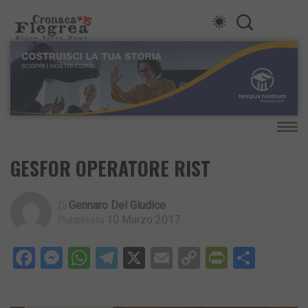
GESFOR OPERATORE RIST
Gennaro Del Giudice
Di
10 Marzo 2017
Pubblicato
Facebook
Messenger
WhatsApp
Telegram
X
Email
Copy
PrintFri
Condi
Link