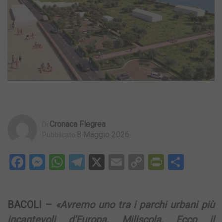
Cronaca Flegrea
Di
8 Maggio 2026
Pubblicato
Facebook
Messenger
WhatsApp
Telegram
X
Email
Copy
PrintFri
Condi
Link
BACOLI –
«Avremo uno tra i parchi urbani più
incantevoli d’Europa. Miliscola. Ecco il