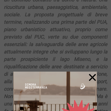
ricucitura urbana, paesaggistica, ambientale,
sociale. La proposta progettuale di breve
termine, realizzando una prima parte del PUA,
piano urbanistico attuativo, proprio come
previsto dal PUC, verte su due componenti
essenziali: la salvaguardia delle aree agricole
attualmente integre che si sviluppano lungo la
parte prospiciente il lago Miseno, e la
riqualificazione delle aree destinate a servizio
×
di attività per il tempo libero, la ristorazione,
alla sosta temporanea, la balneazione, lo sport,
connesse alla fruizione del lago e del mare.
Non è solo una visione. Non è un sogno. Ma è
una piccola parte di quanto approvato due anni