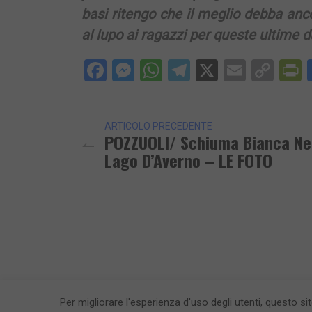
basi ritengo che il meglio debba anc
al lupo ai ragazzi per queste ultime d
Facebook
Messenger
WhatsApp
Telegram
X
Email
Cop
P
Lin
ARTICOLO PRECEDENTE
POZZUOLI/ Schiuma Bianca Ne
Lago D’Averno – LE FOTO
Per migliorare l'esperienza d'uso degli utenti, questo si