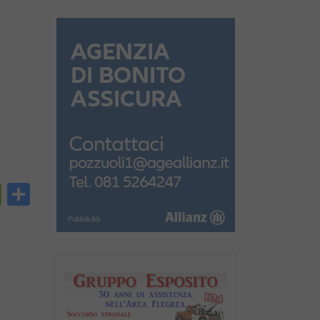
py
PrintFriendly
Condividi
nk