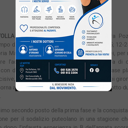
VOLLA
– Missione compiuta. Il Rione Terra Poz
mpo del Volla, si impone per 3 set a 0 (14-25; 12-2
ria Marano, principale inseguitrice dei flegrei, pe
are l’accesso alle semifinali. Per la squadra di
o con due giornate ancora da giocare della fase pl
cisive, dando anche uno sguardo agli altri mini giron
 torna a giocare nel fortino del “PalaErrico”, sotto 
.
imo secondo posto della prima fase e la conquista
one per il sodalizio puteolano in una stagione ch
o dopo l’infausta esperienza in B dell’annata sco