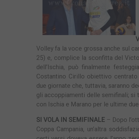
Volley fa la voce grossa anche sul ca
25) e, complice la sconfitta del Victo
dell’Ischia, può finalmente festeggi
Costantino Cirillo obiettivo centrat
due giornate che, tuttavia, saranno de
gli accoppiamenti delle semifinali; si
con Ischia e Marano per le ultime due
SI VOLA IN SEMIFINALE
– Dopo l’ott
Coppa Campania, un’altra soddisfazi
certi versi doveva essere l’anno zer