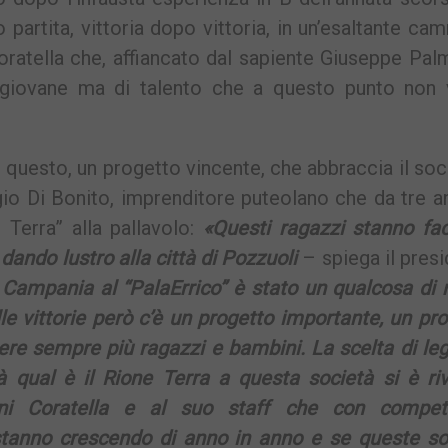
 partita, vittoria dopo vittoria, in un’esaltante ca
Coratella che, affiancato dal sapiente Giuseppe Pal
 giovane ma di talento che a questo punto non 
 questo, un progetto vincente, che abbraccia il soc
o Di Bonito, imprenditore puteolano che da tre a
 Terra” alla pallavolo:
«Questi ragazzi stanno fa
 dando lustro alla città di Pozzuoli
– spiega il pres
Campania al “PalaErrico” è stato un qualcosa di 
lle vittorie però c’è un progetto importante, un pr
ere sempre più ragazzi e bambini. La scelta di leg
à qual è il Rione Terra a questa società si è riv
nni Coratella e al suo staff che con compet
tanno crescendo di anno in anno e se queste so