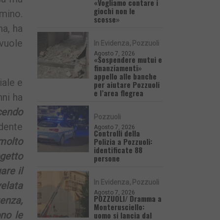
«Vogliamo contare i
giochi non le
mmino.
scosse»
ma, ha
vuole
In Evidenza
Pozzuoli
Agosto 7, 2026
«Sospendere mutui e
finanziamenti»
appello alle banche
iale e
per aiutare Pozzuoli
e l’area flegrea
nni ha
cendo
Pozzuoli
idente
Agosto 7, 2026
Controlli della
molto
Polizia a Pozzuoli:
identificate 88
ogetto
persone
are il
In Evidenza
Pozzuoli
elata
Agosto 7, 2026
POZZUOLI/ Dramma a
enza,
Monterusciello:
no le
uomo si lancia dal