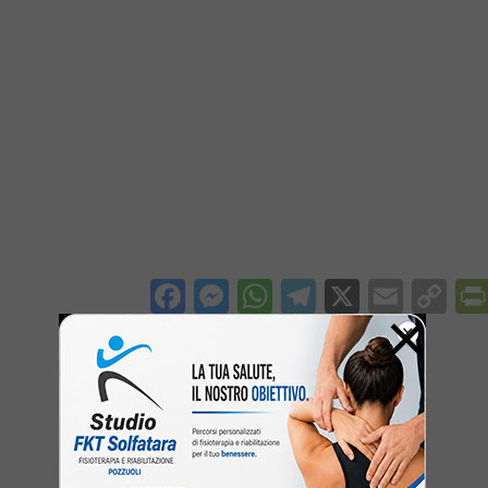
Facebook
Messenger
WhatsApp
Telegram
X
Email
Co
×
Li