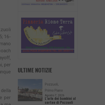
zuoli
5; 16-
r mano
 coach
ayoff,
i, per
ULTIME NOTIZIE
dunque
Pozzuoli
 della
Primo Piano
Agosto 7, 2026
e per
L’urlo dei bambini al
corteo di Pozzuoli
rsa ma