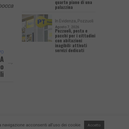
quarto piano di una
 bocca
palazzina
In Evidenza
Pozzuoli
Agosto 7, 2026
Pozzuoli, posta e
pacchi per i cittadini
con abitazioni
inagibili: attivati
servizi dedicati
VO
 A
go
li
 la navigazione acconsenti all'uso dei cookie.
Accetto