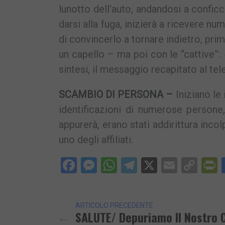
lunotto dell’auto, andandosi a conficc
darsi alla fuga, inizierà a ricevere 
di convincerlo a tornare indietro, pri
un capello – ma poi con le “cattive”:
sintesi, il messaggio recapitato al t
SCAMBIO DI PERSONA –
Iniziano le 
identificazioni di numerose persone,
appurerà, erano stati addirittura inco
uno degli affiliati.
Facebook
Messenger
WhatsApp
Telegram
X
Email
Cop
P
Lin
ARTICOLO PRECEDENTE
SALUTE/ Depuriamo Il Nostro 