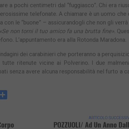
are a pochi centimetri dal “fuggiasco”. Chi era rius
numerosissime telefonate. A chiamare è un uomo che
ma con le “buone” – assicurandogli che non gli verrà
«Se non torni il tuo amico fa una brutta fine».
Quest
elefono. L’appuntamento era alla Rotonda Maradona.
indagini dei carabinieri che porteranno a perquisizi
 tutte ritenute vicine ai Polverino. I due malmena
lpati senza avere alcuna responsabilità nel furto a c
y
rintFriendly
Condividi
k
ARTICOLO SUCCESSI
Corpo
POZZUOLI/ Ad Un Anno Dal