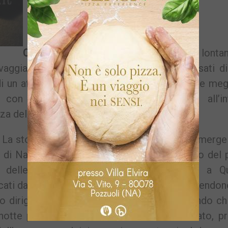
QUARTO
– Bloccati, rapiti e portati lonta
vaggiamente picchiati. Il tutto perché accusati d
di un affiliato al clan Polverino. Una storia che meg
 con cui vengono “regolati” gli sgarri all’in
za del clan.
La storia risale al Capodanno del 2009 ed emerge
a di Napoli. Due presunti ladri, nel pomeriggio del
 delle stradine che da Licola giungono a Qu
ati da due auto che si messe di traverso. Scendon
 dirigendosi a Quarto inizia l’inferno. Secondo chi
otte precedente nell’abitazione di un affiliato, p