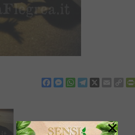
Facebook
Messenger
WhatsApp
Telegram
X
Email
Co
Li
×