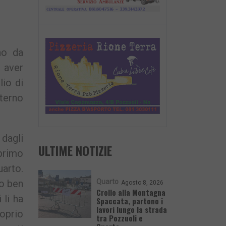
no da
i aver
lio di
terno
 dagli
ULTIME NOTIZIE
 primo
arto.
Quarto
o ben
Agosto 8, 2026
Crollo alla Montagna
 li ha
Spaccata, partono i
lavori lungo la strada
roprio
tra Pozzuoli e