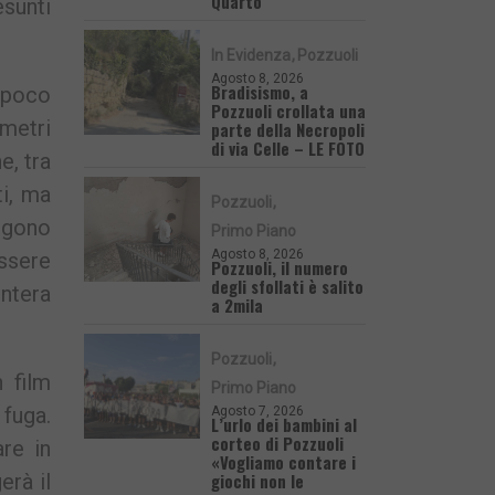
Quarto
esunti
In Evidenza
Pozzuoli
Agosto 8, 2026
Bradisismo, a
i poco
Pozzuoli crollata una
 metri
parte della Necropoli
di via Celle – LE FOTO
e, tra
i, ma
Pozzuoli
ngono
Primo Piano
Agosto 8, 2026
essere
Pozzuoli, il numero
degli sfollati è salito
intera
a 2mila
Pozzuoli
 film
Primo Piano
 fuga.
Agosto 7, 2026
L’urlo dei bambini al
corteo di Pozzuoli
are in
«Vogliamo contare i
giochi non le
erà il