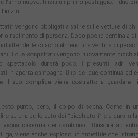
dell’anno nuovo. Inizia un primo pestaggio. I due pr
l’inizio.
ttati” vengono obbligati a salire sulle vetture di ch
oprio rapimento di persona. Dopo poche centinaia di
 ad attenderle ci sono almeno una ventina di person
ani. I due sospettati vengono nuovamente picchiat
o spettacolo durerà poco. I presunti ladri ve
rtati in aperta campagna. Uno dei due continua ad 
tre il suo complice viene costretto a guardare l’
sto punto, però, il colpo di scena. Come in un
ire su una delle auto dei “picchiatori” e a darsi alla
ù vicina caserma dei carabinieri. Riuscirà ad entr
fuga, viene anche esploso un proiettile che infrang