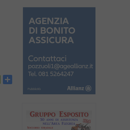
py
PrintFriendly
Condividi
nk