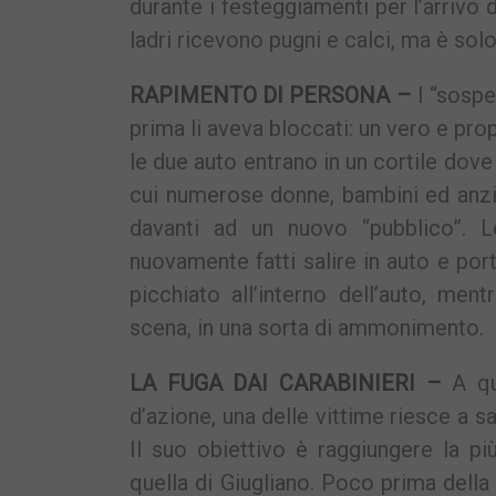
durante i festeggiamenti per l’arrivo 
ladri ricevono pugni e calci, ma è solo 
RAPIMENTO DI PERSONA –
I “sospe
prima li aveva bloccati: un vero e pr
le due auto entrano in un cortile dove
cui numerose donne, bambini ed anzi
davanti ad un nuovo “pubblico”. L
nuovamente fatti salire in auto e po
picchiato all’interno dell’auto, men
scena, in una sorta di ammonimento.
LA FUGA DAI CARABINIERI –
A que
d’azione, una delle vittime riesce a sal
Il suo obiettivo è raggiungere la pi
quella di Giugliano. Poco prima della 