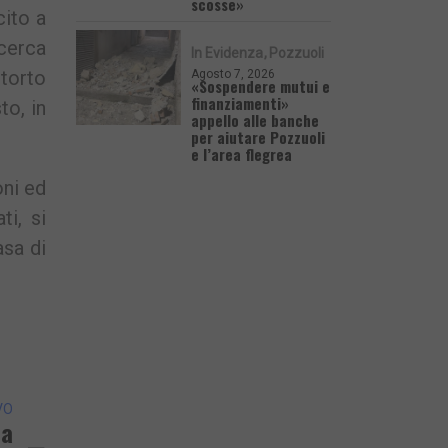
scosse»
cito a
 cerca
In Evidenza
Pozzuoli
 torto
Agosto 7, 2026
«Sospendere mutui e
finanziamenti»
o, in
appello alle banche
per aiutare Pozzuoli
e l’area flegrea
oni ed
ti, si
asa di
VO
la