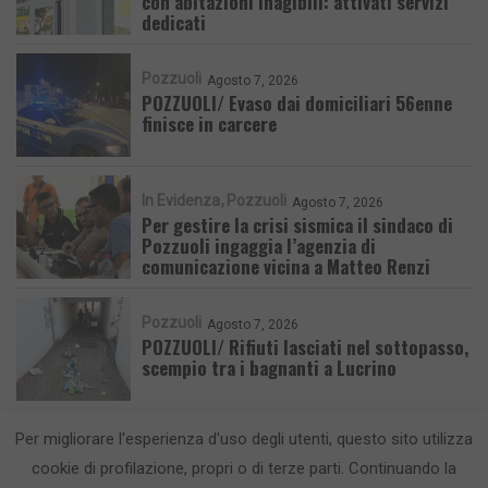
con abitazioni inagibili: attivati servizi
dedicati
Pozzuoli
Agosto 7, 2026
POZZUOLI/ Evaso dai domiciliari 56enne
finisce in carcere
In Evidenza
Pozzuoli
Agosto 7, 2026
Per gestire la crisi sismica il sindaco di
Pozzuoli ingaggia l’agenzia di
comunicazione vicina a Matteo Renzi
Pozzuoli
Agosto 7, 2026
POZZUOLI/ Rifiuti lasciati nel sottopasso,
scempio tra i bagnanti a Lucrino
Per migliorare l'esperienza d'uso degli utenti, questo sito utilizza
cookie di profilazione, propri o di terze parti. Continuando la