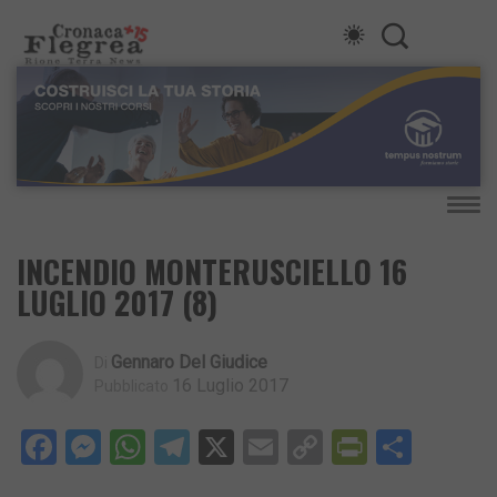
INCENDIO MONTERUSCIELLO 16
LUGLIO 2017 (8)
Gennaro Del Giudice
Di
16 Luglio 2017
Pubblicato
Facebook
Messenger
WhatsApp
Telegram
X
Email
Copy
PrintFri
Condi
Link