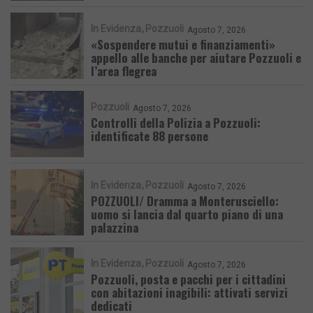
In Evidenza
Pozzuoli
Agosto 7, 2026
«Sospendere mutui e finanziamenti»
appello alle banche per aiutare Pozzuoli e
l’area flegrea
Pozzuoli
Agosto 7, 2026
Controlli della Polizia a Pozzuoli:
identificate 88 persone
In Evidenza
Pozzuoli
Agosto 7, 2026
POZZUOLI/ Dramma a Monterusciello:
uomo si lancia dal quarto piano di una
palazzina
In Evidenza
Pozzuoli
Agosto 7, 2026
Pozzuoli, posta e pacchi per i cittadini
con abitazioni inagibili: attivati servizi
dedicati