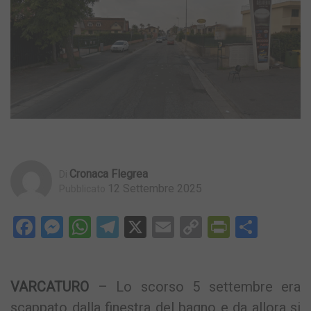
Cronaca Flegrea
Di
12 Settembre 2025
Pubblicato
Facebook
Messenger
WhatsApp
Telegram
X
Email
Copy
PrintFri
Condi
Link
VARCATURO
– Lo scorso 5 settembre era
scappato dalla finestra del bagno e da allora si