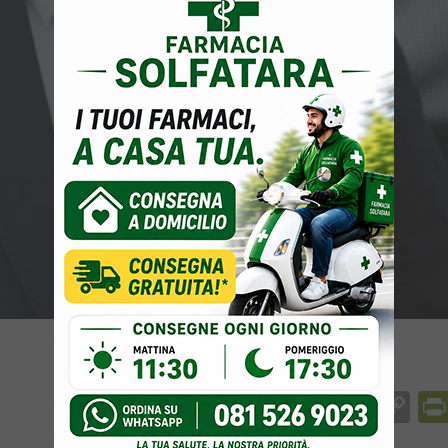
Facebook
Messenger
WhatsApp
Telegram
X
Email
Co
Li