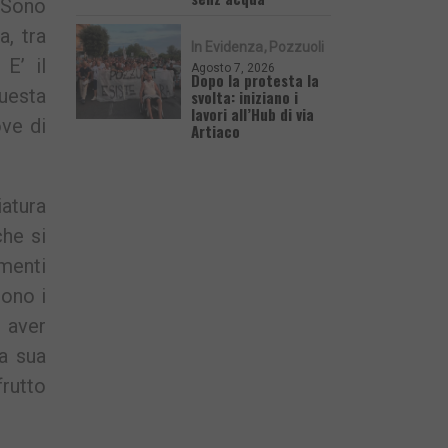
. Sono
a, tra
In Evidenza
Pozzuoli
E’ il
Agosto 7, 2026
Dopo la protesta la
uesta
svolta: iniziano i
lavori all’Hub di via
ove di
Artiaco
atura
he si
imenti
sono i
o aver
la sua
frutto