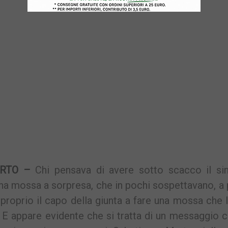
RTO –
Chi pensava di avere sotto scacco il si
na mossa a sorpresa, che in pochi sospettavano, a
 proprio il capo della giunta a fare una mossa che 
a. E appare evidente che si tratta di un messaggio 