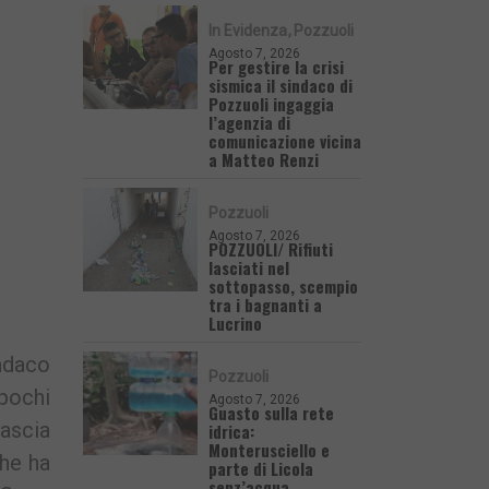
In Evidenza
Pozzuoli
Agosto 7, 2026
Per gestire la crisi
sismica il sindaco di
Pozzuoli ingaggia
l’agenzia di
comunicazione vicina
a Matteo Renzi
Pozzuoli
Agosto 7, 2026
POZZUOLI/ Rifiuti
lasciati nel
sottopasso, scempio
tra i bagnanti a
Lucrino
ndaco
Pozzuoli
 pochi
Agosto 7, 2026
Guasto sulla rete
lascia
idrica:
Monterusciello e
che ha
parte di Licola
senz’acqua