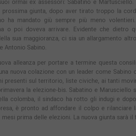
suoi ormai ex assessori: Sabatino e Martusciello
a prossima giunta, dopo aver tirato troppo la cord
o ha mandato giù sempre più meno volentieri. 
a o poi doveva arrivare. Evidente che dietro q
della sua maggioranza, ci sia un allargamento altr
ne Antonio Sabino.
va alleanza per portare a termine questa consili
, una nuova colazione con un leader come Sabino c
 presenti sul territorio, liste civiche, ai tanti mov
primavera la elezione-bis. Sabatino e Marusciello 
della colomba, il sindaco ha rotto gli indugi e dop
resa, è pronto ad affondare il colpo e rilanciare 
mesi prima delle elezioni. La nuova giunta sarà il 