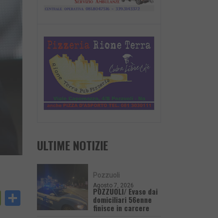
ULTIME NOTIZIE
Pozzuoli
Agosto 7, 2026
POZZUOLI/ Evaso dai
py
PrintFriendly
Condividi
domiciliari 56enne
finisce in carcere
nk