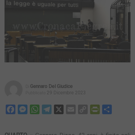
Gennaro Del Giudice
Di
29 Dicembre 2023
Pubblicato
Facebook
Messenger
WhatsApp
Telegram
X
Email
Copy
PrintFri
Condi
Link