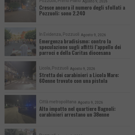
Pozzuoli
Primo Piano
Agosto 9, 2026
Cresce ancora il numero degli sfollati a
Pozzuoli: sono 2.240
In Evidenza
Pozzuoli
Agosto 9, 2026
Emergenza bradisismo: contro la
speculazione sugli affitti l’appello dei
parroci e della Caritas diocesana
Licola
Pozzuoli
Agosto 9, 2026
Stretta dei carabinieri a Licola Mare:
60enne trovato con una pistola
Città metropolitana
Agosto 9, 2026
Alto impatto nel quartiere Bagnoli:
carabinieri arrestano un 38enne