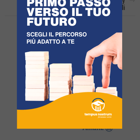
L’ambasciatore Del Kirghizistan Taalay
Bazarbaev In Visita A Pozzuoli