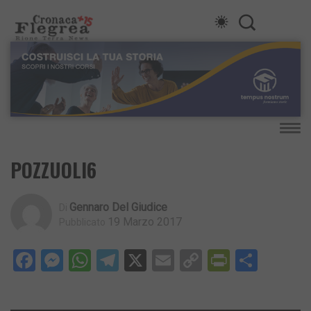
POZZUOLI6
Gennaro Del Giudice
Di
19 Marzo 2017
Pubblicato
Facebook
Messenger
WhatsApp
Telegram
X
Email
Copy
PrintFri
Condi
Link