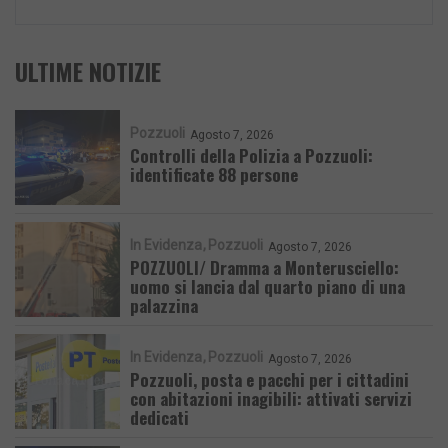
ULTIME NOTIZIE
Pozzuoli
Agosto 7, 2026
Controlli della Polizia a Pozzuoli:
identificate 88 persone
In Evidenza
Pozzuoli
Agosto 7, 2026
POZZUOLI/ Dramma a Monterusciello:
uomo si lancia dal quarto piano di una
palazzina
In Evidenza
Pozzuoli
Agosto 7, 2026
Pozzuoli, posta e pacchi per i cittadini
con abitazioni inagibili: attivati servizi
dedicati