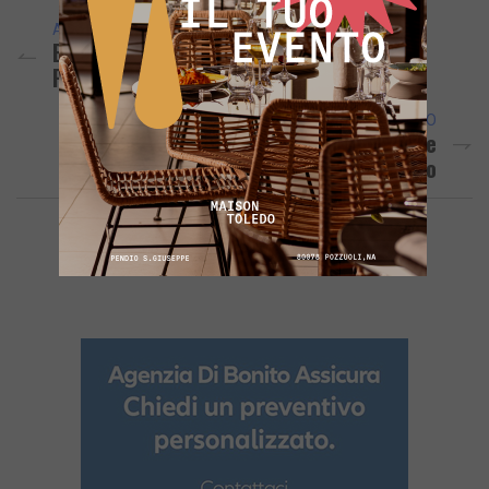
ARTICOLO PRECEDENTE
BACOLI/ Mercatini Di Natale In Arrivo Al
Parco Cerillo
ARTICOLO SUCCESSIVO
QUARTO/ Auto Bruciata Con Un Maiale
Dentro: È Giallo