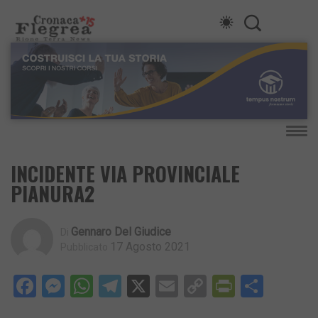
INCIDENTE VIA PROVINCIALE
PIANURA2
Gennaro Del Giudice
Di
17 Agosto 2021
Pubblicato
Facebook
Messenger
WhatsApp
Telegram
X
Email
Copy
PrintFri
Condi
Link