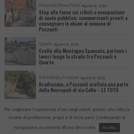
Pozzuoli
Primo Piano
Agosto 8, 2026
Stop alle tasse sui rifiuti e occupazione
di suolo pubblico: commercianti pronti a
consegnare le chiavi al comune di
Pozzuoli
Quarto
Agosto 8, 2026
Crollo alla Montagna Spaccata, partono i
lavori lungo la strada tra Pozzuoli e
Quarto
In Evidenza
Pozzuoli
Agosto 8, 2026
Bradisismo, a Pozzuoli crollata una parte
della Necropoli di via Celle – LE FOTO
Per migliorare l'esperienza d'uso degli utenti, questo sito utilizza
cookie di profilazione, propri o di terze parti. Continuando la
navigazione acconsenti all'uso dei cookie.
Accetto
CronacaFlegrea testata giornalistica - aut. Tribunale di Napoli n. 34 del