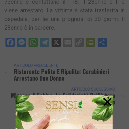
73enne e contattano il 118. Il 28enne è lì e
viene arrestato. La vittima è stata trasferita in
ospedale, per lei una prognosi di 30 giorni. Il
28enne è in carcere.
Facebook
Messenger
WhatsApp
Telegram
X
Email
Copy
PrintFri
Condi
Link
ARTICOLO PRECEDENTE
Ristorante Pulito E Ripulito: Carabinieri
Arrestano Due Donne
ARTICOLO SUCCESSIVO
×
Minacce A Sabino, La Solidarietà Dell’intero
Consiglio Comunale Di Quarto