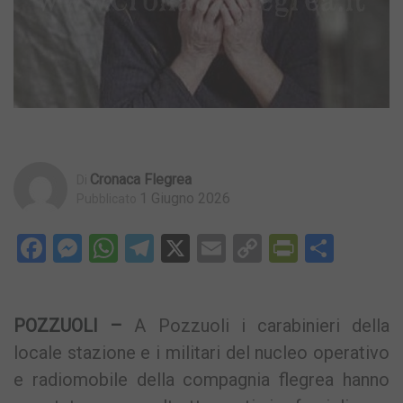
Cronaca Flegrea
Di
1 Giugno 2026
Pubblicato
Facebook
Messenger
WhatsApp
Telegram
X
Email
Copy
PrintFri
Condi
Link
POZZUOLI –
A Pozzuoli i carabinieri della
locale stazione e i militari del nucleo operativo
e radiomobile della compagnia flegrea hanno