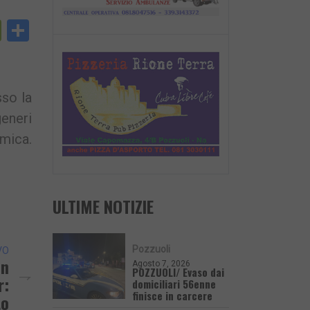
py
PrintFriendly
Condividi
nk
sso la
generi
mica.
ULTIME NOTIZIE
Pozzuoli
VO
Un
Agosto 7, 2026
POZZUOLI/ Evaso dai
r:
domiciliari 56enne
finisce in carcere
to