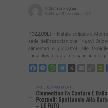
Cronaca Flegrea
Di
9 Dicembre 2022
Pubblicato
POZZUOLI
– Natale solidale a Monter
sede dell’associazione “Nuovi Orizzon
alimentari e giocattoli alle famigl
L’iniziativa è stata messa in agenda p
Facebook
Messenger
WhatsApp
Telegram
X
Email
Cop
P
Lin
ARTICOLO PRECEDENTE
Clementino Fa Cantare E Balla
Pozzuoli: Spettacolo Alla Dar
– LE FOTO