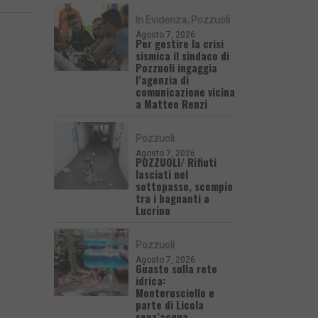
In Evidenza
Pozzuoli
Agosto 7, 2026
Per gestire la crisi
sismica il sindaco di
Pozzuoli ingaggia
l’agenzia di
comunicazione vicina
a Matteo Renzi
Pozzuoli
Agosto 7, 2026
POZZUOLI/ Rifiuti
lasciati nel
sottopasso, scempio
tra i bagnanti a
Lucrino
Pozzuoli
Agosto 7, 2026
Guasto sulla rete
idrica:
Monterusciello e
parte di Licola
senz’acqua