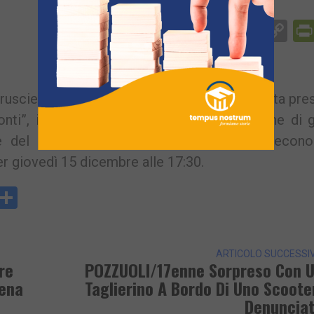
Facebook
Messenger
WhatsApp
Telegram
X
Email
Co
Li
usciello. In occasione della festa organizzata pre
ti”, in via Saba 63, si terrà la distribuzione di 
ie del territorio che versano in difficoltà econo
er giovedì 15 dicembre alle 17:30.
y
rintFriendly
Condividi
k
ARTICOLO SUCCESSI
re
POZZUOLI/17enne Sorpreso Con 
sena
Taglierino A Bordo Di Uno Scoote
Denuncia