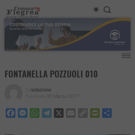
FONTANELLA POZZUOLI 010
Redazione
Di
30 Marzo 2017
Pubblicato
Facebook
Messenger
WhatsApp
Telegram
X
Email
Copy
PrintFri
Condi
Link