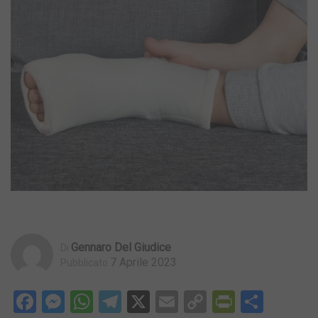
Gennaro Del Giudice
Di
7 Aprile 2023
Pubblicato
Facebook
Messenger
WhatsApp
Telegram
X
Email
Copy
PrintFri
Condi