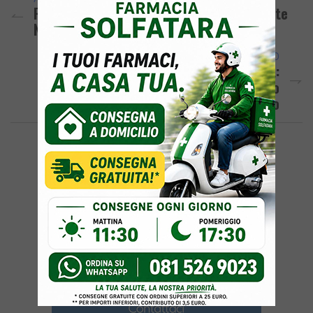
POZZUOLI/ Il Comune Chiude L’Oasi Di Monte
Nuovo Nel Giorno Di Pasquetta
ARTICOLO SUCCESSIVO
A Bordo Di SUV Rubato Fugge All’alt:
Fermato Dai Falchi Dopo Un Lungo
Inseguimento