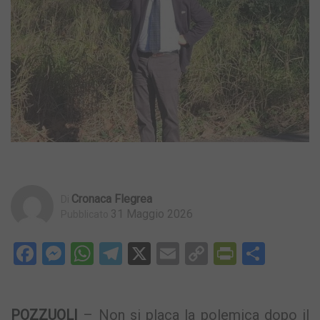
Cronaca Flegrea
Di
31 Maggio 2026
Pubblicato
Facebook
Messenger
WhatsApp
Telegram
X
Email
Copy
PrintFri
Condi
Link
POZZUOLI
– Non si placa la polemica dopo il