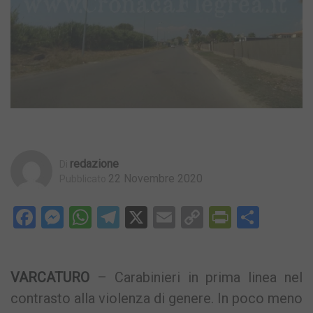
Redazione
Di
22 Novembre 2020
Pubblicato
Facebook
Messenger
WhatsApp
Telegram
X
Email
Copy
PrintFri
Condi
Link
VARCATURO
– Carabinieri in prima linea nel
contrasto alla violenza di genere. In poco meno