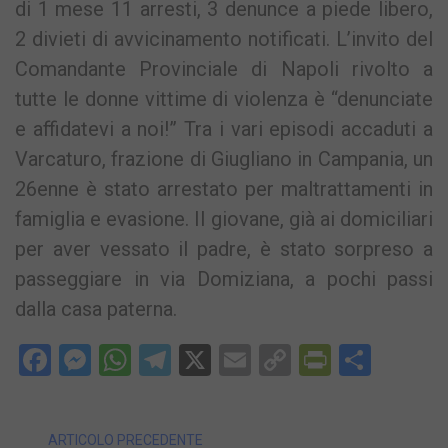
di 1 mese 11 arresti, 3 denunce a piede libero,
2 divieti di avvicinamento notificati. L’invito del
Comandante Provinciale di Napoli rivolto a
tutte le donne vittime di violenza è “denunciate
e affidatevi a noi!” Tra i vari episodi accaduti a
Varcaturo, frazione di Giugliano in Campania, un
26enne è stato arrestato per maltrattamenti in
famiglia e evasione. Il giovane, già ai domiciliari
per aver vessato il padre, è stato sorpreso a
passeggiare in via Domiziana, a pochi passi
dalla casa paterna.
Facebook
Messenger
WhatsApp
Telegram
X
Email
Copy
PrintFri
Condi
Link
ARTICOLO PRECEDENTE