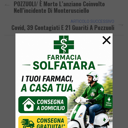
POZZUOLI/ È Morto L’anziano Coinvolto
Nell’incidente Di Monterusciello
ARTICOLO SUCCESSIVO
Covid, 39 Contagiati E 21 Guariti A Pozzuoli
×