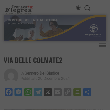
VIA DELLE COLMATE2
Gennaro Del Giudice
Di
20 Dicembre 2021
Pubblicato
Facebook
Messenger
WhatsApp
Telegram
X
Email
Copy
PrintFri
Condi
Link