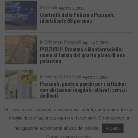
Pozzuoli
Agosto 7, 2026
Controlli della Polizia a Pozzuoli:
identificate 88 persone
In Evidenza
Pozzuoli
Agosto 7, 2026
POZZUOLI/ Dramma a Monterusciello:
uomo si lancia dal quarto piano di una
palazzina
In Evidenza
Pozzuoli
Agosto 7, 2026
Pozzuoli, posta e pacchi per i cittadini
con abitazioni inagibili: attivati servizi
dedicati
Per migliorare l'esperienza d'uso degli utenti, questo sito utilizza
cookie di profilazione, propri o di terze parti. Continuando la
navigazione acconsenti all'uso dei cookie.
Accetto
CronacaFlegrea testata giornalistica - aut. Tribunale di Napoli n. 34 del
23/05/2012.
Info e Contatti
Come usiamo i cookie