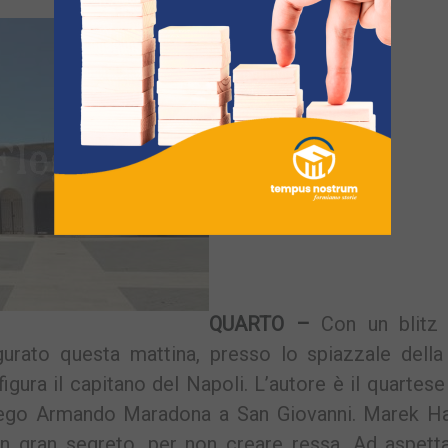
QUARTO –
Con un blitz 
rato questa mattina, presso lo spiazzale della
igura il capitano del Napoli. L’autore è il quartese
i Diego Armando Maradona a San Giovanni. Marek H
n gran segreto, per non creare ressa. Ad aspetta