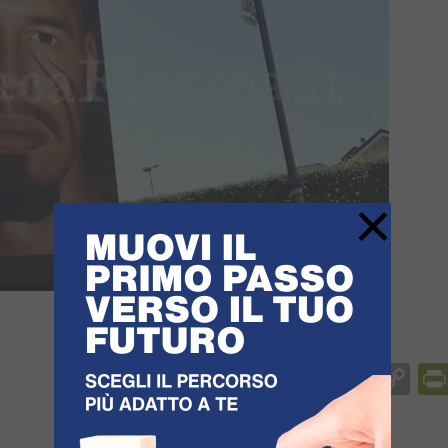
×
Facebook
Messenger
WhatsApp
Telegram
X
Email
Co
Li