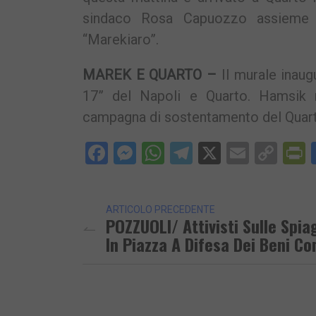
sindaco Rosa Capuozzo assieme a 
“Marekiaro”.
MAREK E QUARTO –
Il murale inaug
17” del Napoli e Quarto. Hamsik n
campagna di sostentamento del Quart
Facebook
Messenger
WhatsApp
Telegram
X
Email
Cop
P
Lin
ARTICOLO PRECEDENTE
POZZUOLI/ Attivisti Sulle Spia
In Piazza A Difesa Dei Beni C