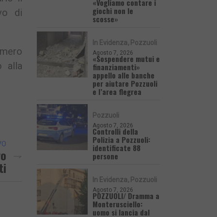
«Vogliamo contare i
giochi non le
vo di
scosse»
In Evidenza
Pozzuoli
mumero
Agosto 7, 2026
«Sospendere mutui e
 alla
finanziamenti»
appello alle banche
per aiutare Pozzuoli
e l’area flegrea
Pozzuoli
Agosto 7, 2026
Controlli della
Polizia a Pozzuoli:
VO
identificate 88
vo
persone
ti
In Evidenza
Pozzuoli
Agosto 7, 2026
POZZUOLI/ Dramma a
Monterusciello:
uomo si lancia dal