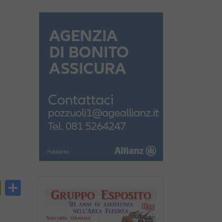
py
PrintFriendly
Condividi
nk