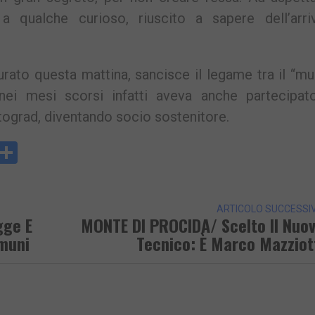
qualche curioso, riuscito a sapere dell’arri
urato questa mattina, sancisce il legame tra il “
ei mesi scorsi infatti aveva anche partecipato
ograd, diventando socio sostenitore.
y
rintFriendly
Condividi
k
ARTICOLO SUCCESSI
gge E
MONTE DI PROCIDA/ Scelto Il Nuo
omuni
Tecnico: È Marco Mazziot