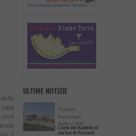
ULTIME NOTIZIE
dello
 casa
Pozzuoli
 Jorit
Primo Piano
Agosto 7, 2026
amsik
L’urlo dei bambini al
corteo di Pozzuoli
rlo il