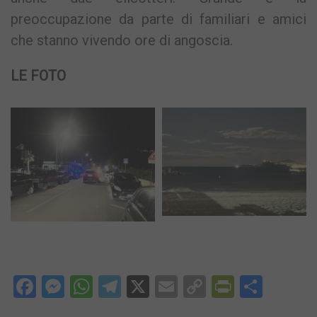
preoccupazione da parte di familiari e amici
che stanno vivendo ore di angoscia.
LE FOTO
Facebook
Messenger
WhatsApp
Telegram
X
Email
Copy
PrintFri
Condi
Link