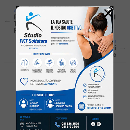
×
ARTICOLO PRECEDENTE
POZZUOLI/ Villani Guida La Fronda Contro I
Tre Puteolani Eletti Nell’assemblea
Regionale Del PD
ARTICOLO SUCCESSIVO
Perquisizioni Antidroga: Carabinieri
Arrestano 38enne