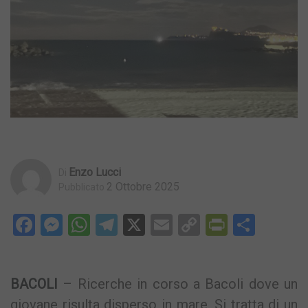
Enzo Lucci
Di
2 Ottobre 2025
Pubblicato
Facebook
Messenger
WhatsApp
Telegram
X
Email
Copy
PrintFri
Condi
Link
BACOLI
– Ricerche in corso a Bacoli dove un
giovane risulta disperso in mare. Si tratta di un