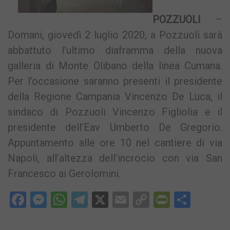
POZZUOLI
–
Domani, giovedì 2 luglio 2020, a Pozzuoli sarà
abbattuto l’ultimo diaframma della nuova
galleria di Monte Olibano della linea Cumana.
Per l’occasione saranno presenti il presidente
della Regione Campania Vincenzo De Luca, il
sindaco di Pozzuoli Vincenzo Figliolia e il
presidente dell’Eav Umberto De Gregorio.
Appuntamento alle ore 10 nel cantiere di via
Napoli, all’altezza dell’incrocio con via San
Francesco ai Gerolomini.
Facebook
Messenger
WhatsApp
Telegram
X
Email
Copy
PrintFri
Condi
Link