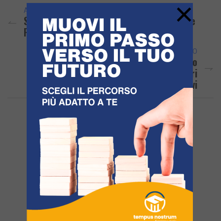
×
ARTICOLO PRECEDENTE
Sequestrate 14 Tonnellate Di Amfetamine
Prodotte In Siria Dall’Isis
ARTICOLO SUCCESSIVO
POZZUOLI/ Danni E Minacce Nel “Parco
Augusto”: Fermati Due Parcheggiatori
Abusivi