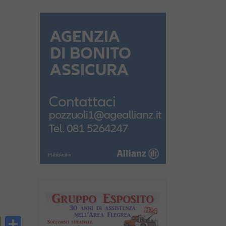
py
PrintFriendly
Condividi