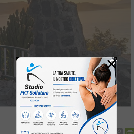
×
Facebook
Messenger
WhatsApp
Telegram
X
Email
Co