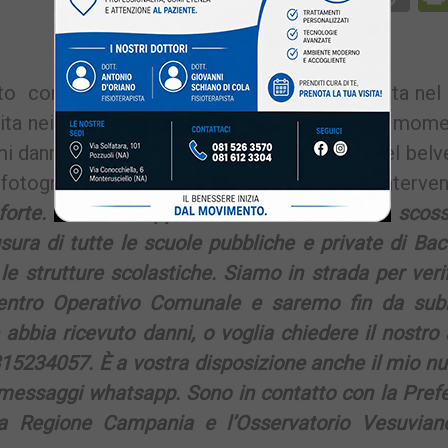
Li
o con una magnitudo di 4.4 è stata registrata nel
ita nei Campi Flegrei e dintorni e, in questo mome
imi danni. A Bacoli è crollato parte del’arco del bel
 fotografati dei Campi Flegrei. Sui social è interven
 forte. Abbiamo appena avvertito una forte scoss
sura di tutte le scuole pubbliche e private di Baco
 le strutture scolastiche. Siamo in strada per veri
Centro Operativo Comunale e saremo fin da subi
abbia ricevuto danni, o voglia chiedere il nostro 
815234057. È a vostra disposizione anche il mio n
 messaggi whatsapp. Sono in contatto con la Prefe
lla Regione Campania e l’Osservatorio Vesuvian