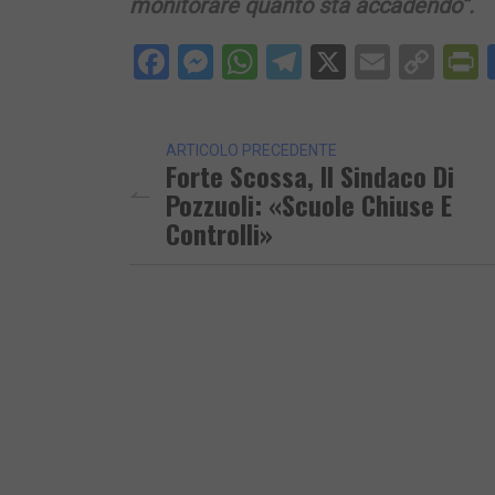
monitorare quanto sta accadendo”.
Facebook
Messenger
WhatsApp
Telegram
X
Email
Cop
P
Lin
ARTICOLO PRECEDENTE
Forte Scossa, Il Sindaco Di
Pozzuoli: «Scuole Chiuse E
Controlli»