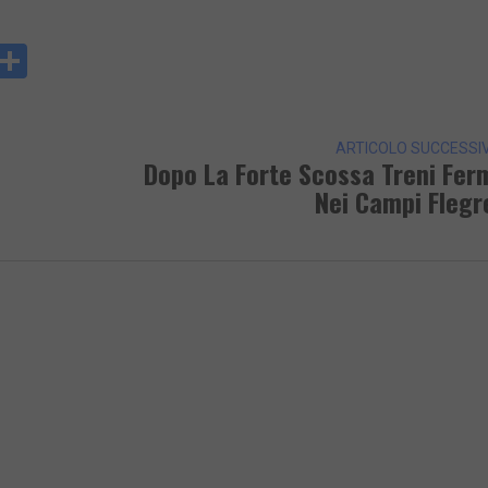
y
rintFriendly
Condividi
k
ARTICOLO SUCCESSI
Dopo La Forte Scossa Treni Fer
Nei Campi Flegr