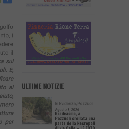
nk
 golfo
nto, i
vedere
uto il
a sul
li. E,
ficare
ULTIME NOTIZIE
to al
aiuto,
umero
In Evidenza
Pozzuoli
Agosto 8, 2026
ttura
Bradisismo, a
Pozzuoli crollata una
o per
parte della Necropoli
di via Celle – LE FOTO