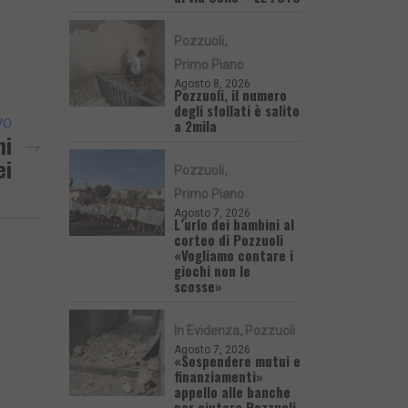
Pozzuoli
Primo Piano
Agosto 8, 2026
Pozzuoli, il numero
degli sfollati è salito
a 2mila
VO
mi
ei
Pozzuoli
Primo Piano
Agosto 7, 2026
L’urlo dei bambini al
corteo di Pozzuoli
«Vogliamo contare i
giochi non le
scosse»
In Evidenza
Pozzuoli
Agosto 7, 2026
«Sospendere mutui e
finanziamenti»
appello alle banche
per aiutare Pozzuoli