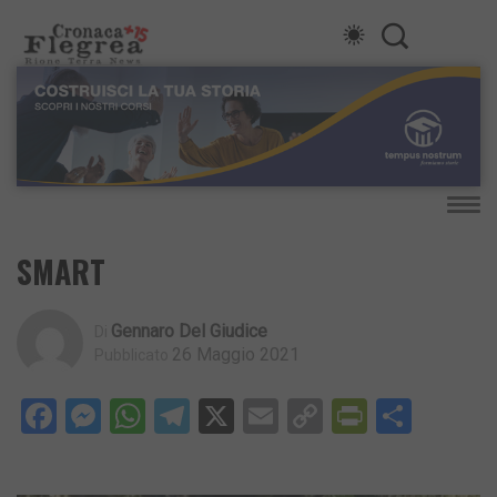
SMART
Gennaro Del Giudice
Di
26 Maggio 2021
Pubblicato
Facebook
Messenger
WhatsApp
Telegram
X
Email
Copy
PrintFri
Condi
Link