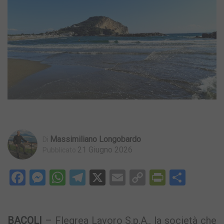
Massimiliano Longobardo
Di
21 Giugno 2026
Pubblicato
Facebook
Messenger
WhatsApp
Telegram
X
Email
Copy
PrintFri
Condi
Link
BACOLI
– Flegrea Lavoro S.p.A., la società che