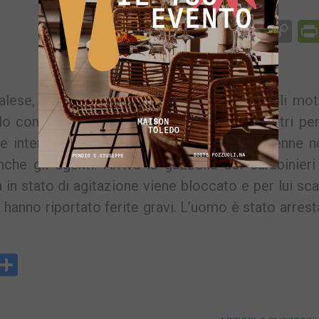
Facebook
Messenger
WhatsApp
Telegram
X
Email
Co
Li
ese, al termine di una discussione per futili mot
lo con un bastone telescopico. A pochi metri per
he interviene per placare gli animi ma il 47enne 
che gli agenti. Arriva la gazzella dei carabinieri
 in stato di agitazione viene bloccato e per lui sc
n hanno riportato ferite gravi. L’uomo è stato arrest
y
rintFriendly
Condividi
k