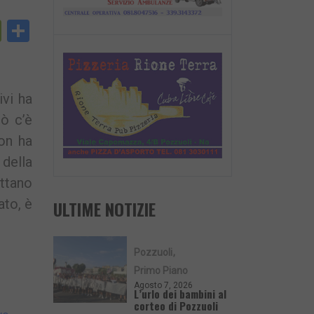
py
PrintFriendly
Condividi
nk
ivi ha
ò c’è
non ha
 della
attano
ato, è
ULTIME NOTIZIE
Pozzuoli
Primo Piano
Agosto 7, 2026
L’urlo dei bambini al
corteo di Pozzuoli