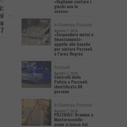
«Vogliamo contare i
VO
i:
giochi non le
scosse»
ni
io
In Evidenza
Pozzuoli
27
Agosto 7, 2026
«Sospendere mutui e
finanziamenti»
appello alle banche
per aiutare Pozzuoli
e l’area flegrea
Pozzuoli
Agosto 7, 2026
Controlli della
Polizia a Pozzuoli:
identificate 88
persone
In Evidenza
Pozzuoli
Agosto 7, 2026
POZZUOLI/ Dramma a
Monterusciello:
uomo si lancia dal