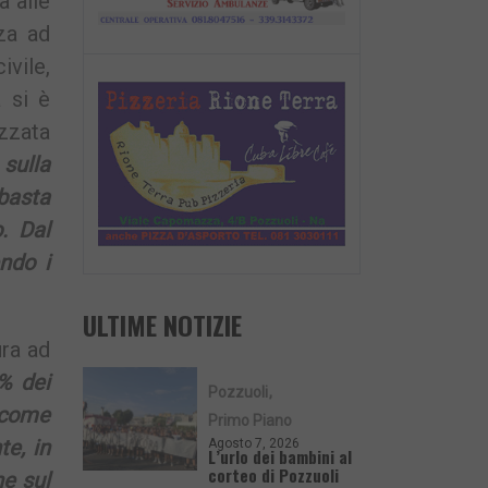
a alle
nza ad
ivile,
 si è
zzata
–
sulla
basta
. Dal
ndo i
ULTIME NOTIZIE
ura ad
% dei
Pozzuoli
 come
Primo Piano
te, in
Agosto 7, 2026
L’urlo dei bambini al
corteo di Pozzuoli
ne sul