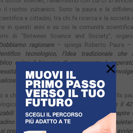
l dottor internet, l’allarmismo con cui ci si avvicin
 il rischio vulcanico. Sono la paura e la diffide
ntifica e cittadini, tra chi fa ricerca e la società c
 in questi anni e su cui la comunità scientifica
iorni di “Between Science and Society”, organi
Dobbiamo ragionare
– spiega Roberto Paura 
tifico tecnologico, l’idea tradizionale che 
×
bblico colmi il bisogno di conoscenza è superato
essità di democratizzare il progresso, coinvolge
qualcosa che cambierà il loro futuro
».
o a chi lavora al progresso arriva spesso dalla pa
logica: «
Secondo il World Economic Forum il 42
abili
– spiega Paura –
dobbiamo quindi capire
adino che pensa a un futuro distopico e inquietan
i prendono i, lavoro dei loro figli. Lo stesso avvie