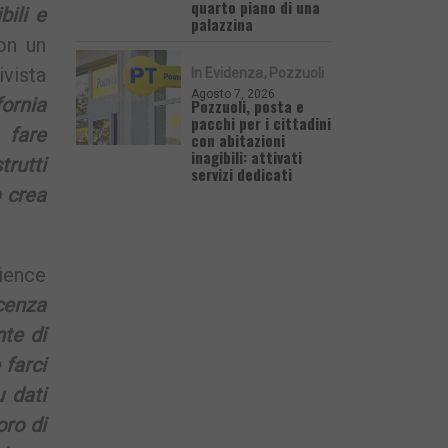
quarto piano di una
bili e
palazzina
con un
ivista
In Evidenza
Pozzuoli
Agosto 7, 2026
ornia
Pozzuoli, posta e
pacchi per i cittadini
 fare
con abitazioni
inagibili: attivati
rutti
servizi dedicati
o crea
cience
cenza
nte di
 farci
 dati
oro di