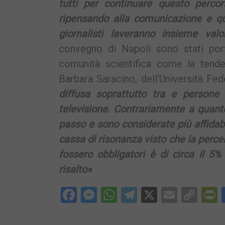
tutti per continuare questo percor
ripensando alla comunicazione e qu
giornalisti laveranno insieme val
convegno di Napoli sono stati port
comunità scientifica come la tende
Barbara Saracino, dell’Università Fe
diffusa soprattutto tra e persone 
televisione. Contrariamente a quanto
passo e sono considerate più affidab
cassa di risonanza visto che la percen
fossero obbligatori è di circa il 
risalto»
.
Facebook
Messenger
WhatsApp
Telegram
X
Email
Cop
P
Lin