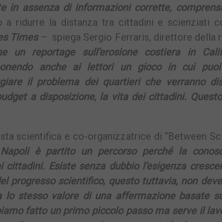
te in assenza di informazioni corrette, comprensi
 a ridurre la distanza tra cittadini e scienziati 
les Times
– spiega Sergio Ferraris, direttore della r
e un reportage sull’erosione costiera in Calif
ponendo anche ai lettori un gioco in cui puoi
giare il problema dei quartieri che verranno dist
 budget a disposizione, la vita dei cittadini. Quest
lista scientifica e co-organizzatrice di “Between S
Napoli è partito un percorso perché la conos
ai cittadini. Esiste senza dubbio l’esigenza cresce
del progresso scientifico, questo tuttavia, non deve
 lo stesso valore di una affermazione basate su
biamo fatto un primo piccolo passo ma serve il lav