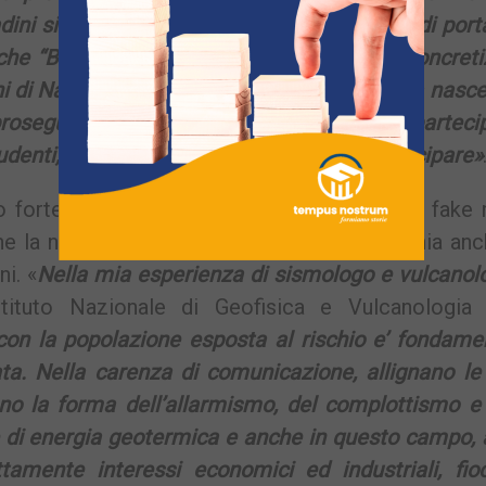
dini si sentono vittime. Abbiamo il dovere di porta
che “Between Science and Society” vuole concreti
 di Napoli: “Nell’Istituto –
prosegue Paura
– nasce
roseguirà il percorso anche con workshop partecip
udenti, semplici cittadini che vogliano partecipare»
 forte anche la necessità di combattere le fake 
nche la notizia della nascita del Cicap Campania an
ni. «
Nella mia esperienza di sismologo e vulcanol
stituto Nazionale di Geofisica e Vulcanologi
on la popolazione esposta al rischio e’ fondamen
a. Nella carenza di comunicazione, allignano le 
o la forma dell’allarmismo, del complottismo e 
e di energia geotermica e anche in questo campo, 
ttamente interessi economici ed industriali, fio