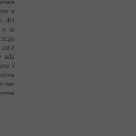
lvere
ici e
o del
 e la
iega
 ed è
 alla
ono il
enorme
ni non
norme