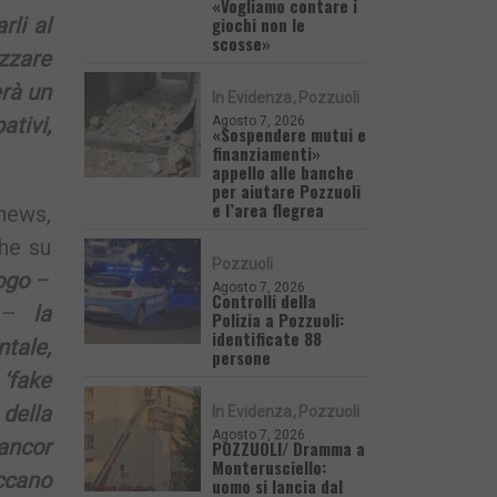
«Vogliamo contare i
giochi non le
rli al
scosse»
zzare
rà un
In Evidenza
Pozzuoli
ativi,
Agosto 7, 2026
«Sospendere mutui e
finanziamenti»
.
appello alle banche
per aiutare Pozzuoli
e l’area flegrea
news,
che su
Pozzuoli
ogo
–
Agosto 7, 2026
Controlli della
a –
la
Polizia a Pozzuoli:
identificate 88
tale,
persone
‘fake
della
In Evidenza
Pozzuoli
Agosto 7, 2026
ancor
POZZUOLI/ Dramma a
Monterusciello:
ccano
uomo si lancia dal