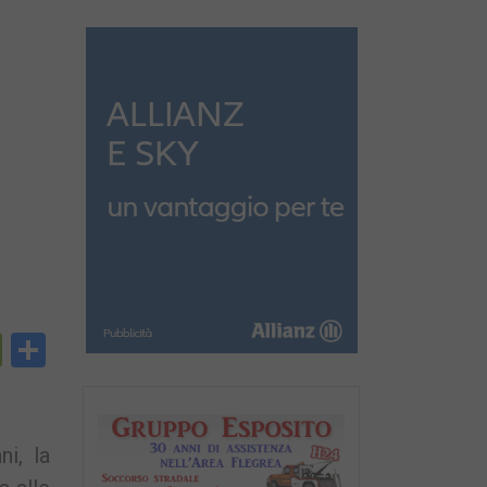
py
PrintFriendly
Condividi
nk
i, la