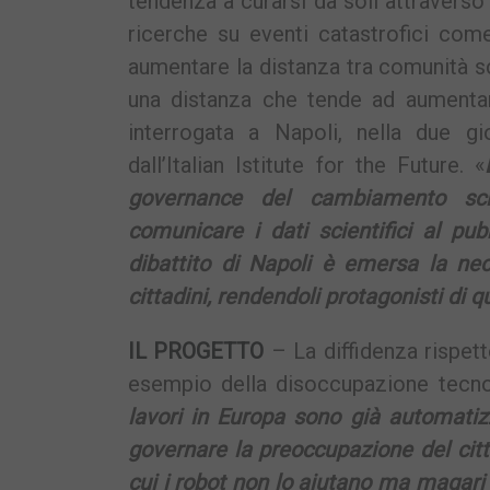
tendenza a curarsi da soli attraverso i
ricerche su eventi catastrofici come
aumentare la distanza tra comunità scie
una distanza che tende ad aumentare
interrogata a Napoli, nella due g
dall’Italian Istitute for the Future. «
governance del cambiamento scien
comunicare i dati scientifici al pu
dibattito di Napoli è emersa la nec
cittadini, rendendoli protagonisti di 
IL PROGETTO
– La diffidenza rispett
esempio della disoccupazione tecno
lavori in Europa sono già automatizz
governare la preoccupazione del citt
cui i robot non lo aiutano ma magari s