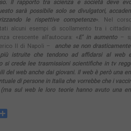
so. Il rapporto tra scienza e società deve evo
esto sarà possibile solo se divulgatori, accadem
orizzando le rispettive competenze
». Nel cors
ati alcuni esempi di scollamento tra i cittadini
nza crescente all’autocura: «
E’ in aumento
– sp
derico II di Napoli –
anche se non drasticamente
più istruite che tendono ad affidarsi al web e
 si crede lee trasmissioni scientifiche in tv regg
ili del web anche dai giovani. Il web è però una 
tuale di persone in Italia che vorrebbe che i vacci
5% (ma sul web le loro teorie hanno avuto una e
y
rintFriendly
Condividi
k