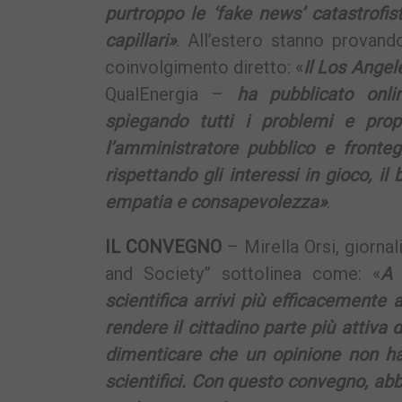
purtroppo le ‘fake news’ catastrofis
capillari»
. All’estero stanno provando
coinvolgimento diretto: «
Il Los Ange
QualEnergia –
ha pubblicato onlin
spiegando tutti i problemi e pro
l’amministratore pubblico e fronteg
rispettando gli interessi in gioco, il
empatia e consapevolezza»
.
IL CONVEGNO
– Mirella Orsi, giorna
and Society” sottolinea come: «
A 
scientifica arrivi più efficacemente 
rendere il cittadino parte più attiva 
dimenticare che un opinione non ha
scientifici. Con questo convegno, ab