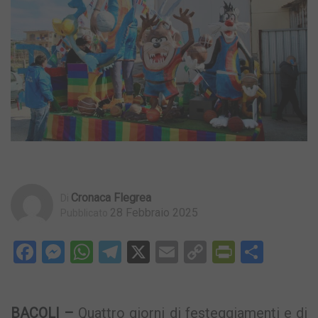
Cronaca Flegrea
Di
28 Febbraio 2025
Pubblicato
Facebook
Messenger
WhatsApp
Telegram
X
Email
Copy
PrintFri
Condi
Link
BACOLI –
Quattro giorni di festeggiamenti e di