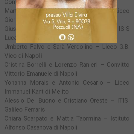
Comenio di Napoli
Martina Cesareo e Achille Rizzotto – Liceo
Giorgio Buchner di Ischia
Giusy Romano e Maria Antonio Caggiano – ISIS
Luca Pacioli di Sant’Anastasia
Umberto Falvo e Sarà Verdolino – Liceo G.B.
Vico di Napoli
Cristina Borrelli e Lorenzo Ranieri – Convitto
Vittorio Emanuele di Napoli
Yohanna Morais e Antonio Cesario – Liceo
Immanuel Kant di Melito
Alessio Del Buono e Cristiano Oreste – ITIS
Galileo Ferraris
Chiara Scarpato e Mattia Taormina – Istituto
Alfonso Casanova di Napoli