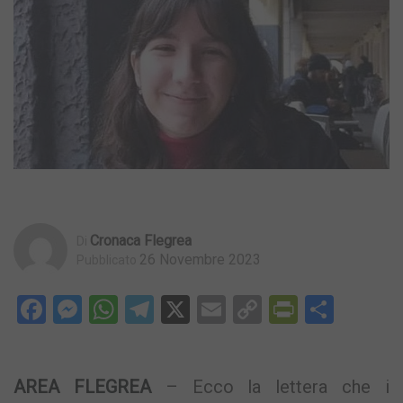
Cronaca Flegrea
Di
26 Novembre 2023
Pubblicato
Facebook
Messenger
WhatsApp
Telegram
X
Email
Copy
PrintFri
Condi
Link
AREA FLEGREA
– Ecco la lettera che i