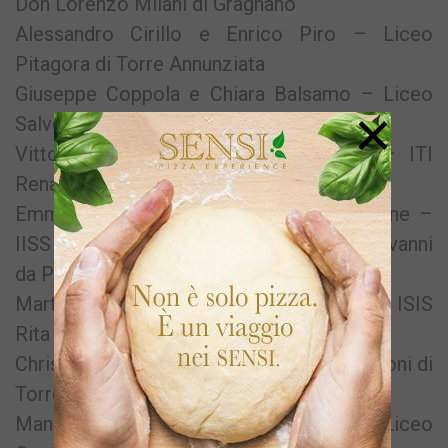
Don Lorenzo Milani di Gragnano
Alessandro Cirillo e Enrico Piro – Liceo
Pitagora di Torre Annunziata
Giuseppe Coppola e Chiara Balsamo – Liceo
×
Salvemini di Sorrento
Vittorio D’Amora e Christian Gargiulo – ITI
Renato Elia di Castellammare di Stabia
Emmanuele Ambrosino e Antonio Cascone –
IISS ITN Francesco Caracciolo – IM Giovanni
da Procida di Procida
Martina Napolano e Francesco de Fenza – ISIS
Rita Levi Montalcini di Quarto
Christian Meo e Annarita Siano – ITI Marconi di
Torre Annunziata
Manila Masullo e Sara Mammella – Liceo