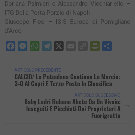
Doriana Palmieri e Alessandro Vicchiariello –
ITG Della Porta Porzio di Napoli
Giuseppe Fico – ISIS Europa di Pomigliano
d’Arco
Facebook
Messenger
WhatsApp
Telegram
X
Email
Copy
PrintFri
Condi
Link
ARTICOLO PRECEDENTE
CALCIO/ La Puteolana Continua La Marcia:
3-0 Al Capri E Terzo Posto In Classifica
ARTICOLO SUCCESSIVO
Baby Ladri Rubano Abete Da Un Vivaio:
Inseguiti E Picchiati Dai Proprietari A
Fuorigrotta