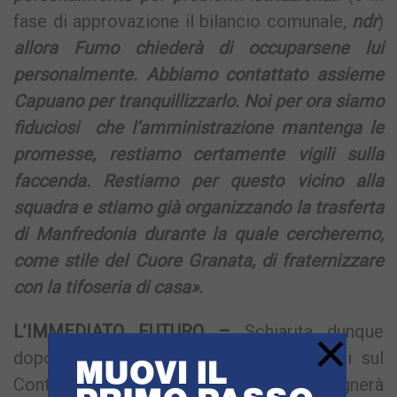
fase di approvazione il bilancio comunale,
ndr
)
allora Fumo chiederà di occuparsene lui
personalmente. Abbiamo contattato assieme
Capuano per tranquillizzarlo. Noi per ora siamo
fiduciosi che l’amministrazione mantenga le
promesse, restiamo certamente vigili sulla
faccenda. Restiamo per questo vicino alla
squadra e stiamo già organizzando la trasferta
di Manfredonia durante la quale cercheremo,
come stile del Cuore Granata, di fraternizzare
con la tifoseria di casa».
×
L’IMMEDIATO FUTURO –
Schiarita dunque
dopo le grosse nuvole nere addensatesi sul
Conte nel tardo pomeriggio di ieri. Bisognerà