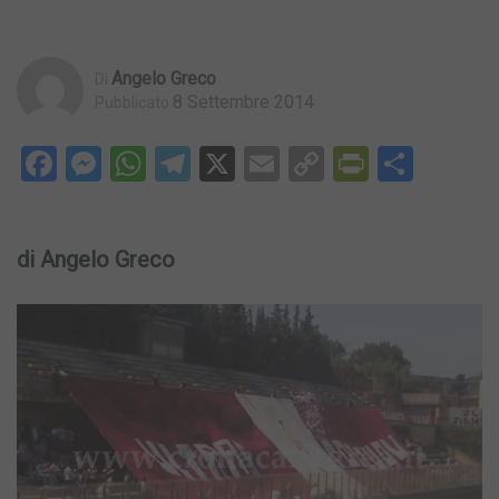
Angelo Greco
Di
8 Settembre 2014
Pubblicato
Facebook
Messenger
WhatsApp
Telegram
X
Email
Copy
PrintFri
Condi
Link
di Angelo Greco