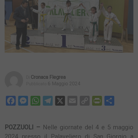
Cronaca Flegrea
Di
6 Maggio 2024
Pubblicato
Facebook
Messenger
WhatsApp
Telegram
X
Email
Copy
PrintFri
Condi
Link
POZZUOLI –
Nelle giornate del 4 e 5 maggio
2024 presso il Palaveliero di San Giorgio a