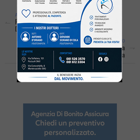
ARTICOLO PRECEDENTE
POZZUOLI/ Un Serpente Morto Nel Tunnel
Della Metropolitana – LE FOTO
ARTICOLO SUCCESSIVO
POZZUOLI/ Divieto Di Balneazione, A Cuma
Interviene La Capitaneria