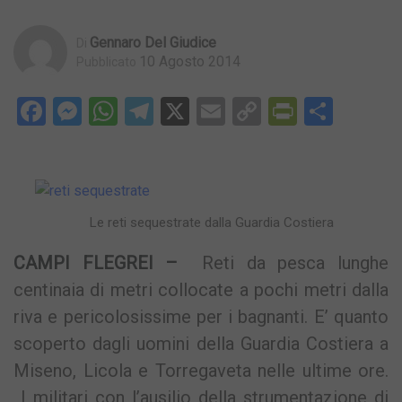
Gennaro Del Giudice
Di
10 Agosto 2014
Pubblicato
Facebook
Messenger
WhatsApp
Telegram
X
Email
Copy
PrintFri
Condi
Link
Le reti sequestrate dalla Guardia Costiera
CAMPI FLEGREI –
Reti da pesca lunghe
centinaia di metri collocate a pochi metri dalla
riva e pericolosissime per i bagnanti. E’ quanto
scoperto dagli uomini della Guardia Costiera a
Miseno, Licola e Torregaveta nelle ultime ore.
I militari con l’ausilio della strumentazione di