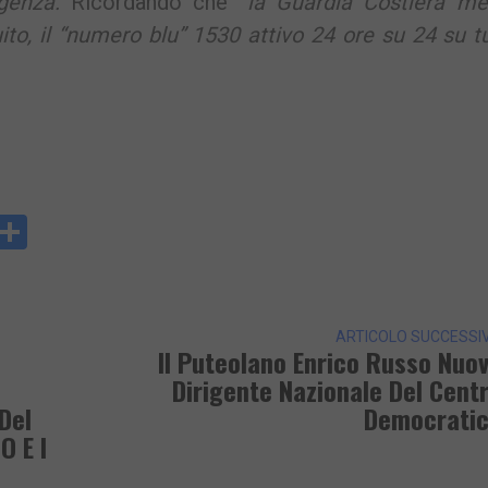
genza.
Ricordando che “
la Guardia Costiera me
ito, il “numero blu” 1530 attivo 24 ore su 24 su tu
y
rintFriendly
Condividi
k
ARTICOLO SUCCESSI
Il Puteolano Enrico Russo Nuo
Dirigente Nazionale Del Cent
Del
Democrati
O E I