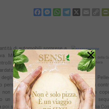
Facebook
Messenger
WhatsApp
Telegram
X
Email
Co
Li
ntità di automobili sorprese a
×
iva. Ma anche imbarcazioni. E’
Un’operazione della G
rolli da parte della Guardia
Costiera
rdato decine di natanti lungo il
degli uomini del comandante Andrea Pelleg
 persone, è stata fermata dai militari e dai contr
 non aveva assolto alcun obbligo circa la cope
to un verbale di circa mille euro, oltre al sequ
 poi scortata fino in porto dalla stessa Guardia Cos