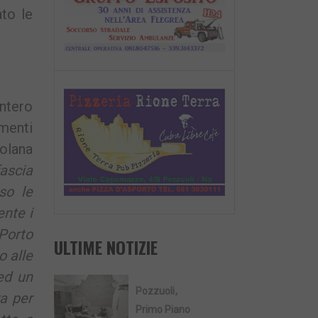
ato le
intero
imenti
eolana
ascia
so le
ente i
 Porto
ULTIME NOTIZIE
o alle
ed un
Pozzuoli
ra per
Primo Piano