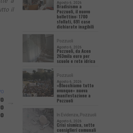
tte a
Agosto 6, 2026
Bradisismo a
tto il
Pozzuoli, il nuovo
bollettino: 1700
sfollati, 691 case
dichiarate inagibili
Pozzuoli
Agosto 6, 2026
Pozzuoli, da Acen
263mila euro per
scuole e rete idrica
Pozzuoli
Agosto 6, 2026
«Blocchiamo tutto
ovunque» nuova
VO
manifestazione a
vo
Pozzuoli
ro
co
In Evidenza
Pozzuoli
Agosto 6, 2026
Crisi sismica, sette
consiglieri comunali