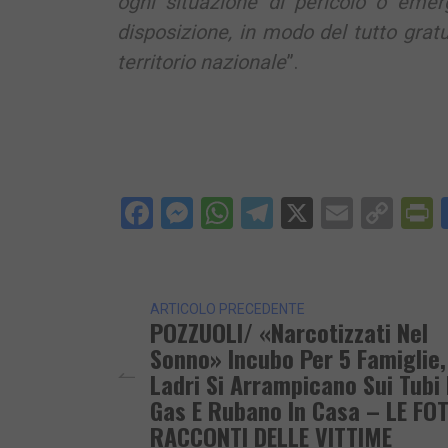
ogni situazione di pericolo o emer
disposizione, in modo del tutto gratu
territorio nazionale
”.
Facebook
Messenger
WhatsApp
Telegram
X
Email
Cop
P
Lin
ARTICOLO PRECEDENTE
POZZUOLI/ «Narcotizzati Nel
Sonno» Incubo Per 5 Famiglie,
Ladri Si Arrampicano Sui Tubi 
Gas E Rubano In Casa – LE FOT
RACCONTI DELLE VITTIME