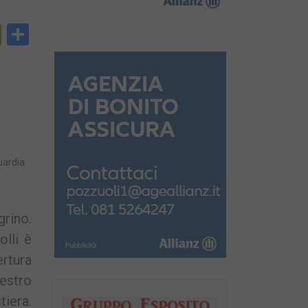
py
PrintFriendly
Condividi
nk
uardia
rino.
olli è
rtura
estro
tiera.