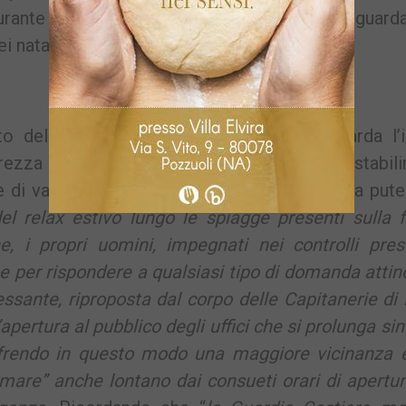
 durante questo mese di agosto, hanno poi riguard
i natanti.
to dell’operazione “Mare sicuro” che riguarda l’
rezza controllate anche all’interno di diversi stabil
te di vascello alla guida della Guardia Costiera put
el relax estivo lungo le spiagge presenti sulla f
he, i propri uomini, impegnati nei controlli pres
ne per rispondere a qualsiasi tipo di domanda attin
ressante, riproposta dal corpo delle Capitanerie di
apertura al pubblico degli uffici che si prolunga sin
, offrendo in questo modo una maggiore vicinanza 
 mare” anche lontano dai consueti orari di apertu