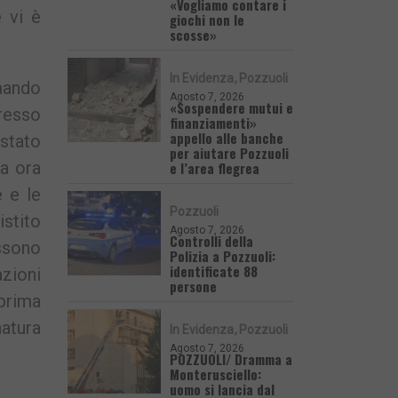
«Vogliamo contare i
e vi è
giochi non le
scosse»
In Evidenza
Pozzuoli
omando
Agosto 7, 2026
«Sospendere mutui e
gresso
finanziamenti»
appello alle banche
stato
per aiutare Pozzuoli
ca ora
e l’area flegrea
e e le
Pozzuoli
istito
Agosto 7, 2026
Controlli della
ossono
Polizia a Pozzuoli:
identificate 88
zioni
persone
prima
natura
In Evidenza
Pozzuoli
Agosto 7, 2026
POZZUOLI/ Dramma a
Monterusciello:
uomo si lancia dal