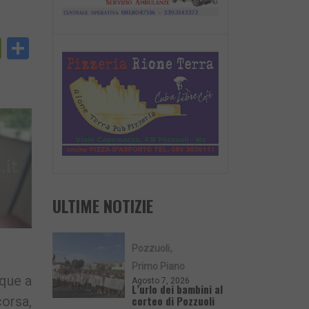
py
PrintFriendly
Condividi
nk
ULTIME NOTIZIE
Pozzuoli
Primo Piano
nque a
Agosto 7, 2026
L’urlo dei bambini al
corteo di Pozzuoli
corsa,