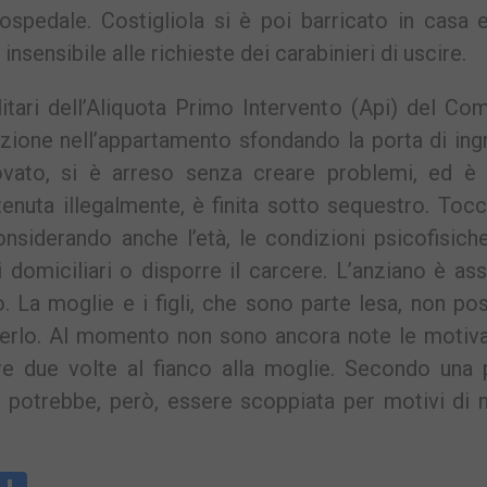
ospedale. Costigliola si è poi barricato in casa 
insensibile alle richieste dei carabinieri di uscire.
itari dell’Aliquota Primo Intervento (Api) del C
ruzione nell’appartamento sfondando la porta di in
rovato, si è arreso senza creare problemi, ed è 
tenuta illegalmente, è finita sotto sequestro. Toc
nsiderando anche l’età, le condizioni psicofisich
domiciliari o disporre il carcere. L’anziano è ass
o. La moglie e i figli, che sono parte lesa, non p
derlo. Al momento non sono ancora note le motiva
re due volte al fianco alla moglie. Secondo una 
ne potrebbe, però, essere scoppiata per motivi di 