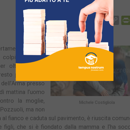
Facebook
Messenger
WhatsApp
Telegram
X
Email
Co
Li
rtamenti l’80enne
a colpi d’arma da
er oltre 12 ore.
resto per tentato
i dell’Arma presso
dì mattina l’uomo
ontro la moglie,
Michele Costigliola
 Pozzuoli, ma non
ta al fianco e caduta sul pavimento, è riuscita comu
re figli, che si è fiondato dalla mamma e l’ha soc