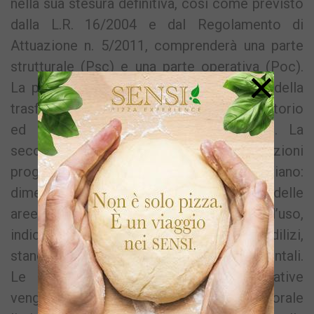
nella sua stesura definitiva, così come previsto
dalla L.R. 16/2004 e dal Regolamento di
Attuazione n. 5/2011, comprenderà una parte
strutturale (Psc) e una parte operativa (Poc).
×
La prima definisce le linee fondamentali della
trasformazione a lungo termine del territorio
ed è efficace a tempo indeterminato. La
seconda definisce le disposizioni
programmatiche/operative del piano:
dimensionamento del piano, disciplina delle
aree con l’indicazione delle destinazioni d’uso,
indici fondiari e territoriali, parametri edilizi,
standard urbanistici, residenziali ed ambientali.
Le disposizioni programmatiche/operative
vengono collocate in un arco temporale