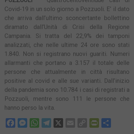
Covid-19 in un solo giorno a Pozzuoli. E’ il dato
che arriva dall’ultimo sconcertante bollettino
diramato dall’Unità di Crisi della Regione
Campania. Si tratta del 22,9% dei tamponi
analizzati, che nelle ultime 24 ore sono stati
1.840. Non si registrano nuovi guariti. Numeri
allarmanti che portano a 3.157 il totale delle
persone che attualmente in città risultano
positive al covid e alle sue varianti. Dall’inizio
della pandemia sono 10.784 i casi di registrati a
Pozzuoli, mentre sono 111 le persone che
hanno perso la vita.
Facebook
Messenger
WhatsApp
Telegram
X
Email
Copy
PrintFri
Condi
Link