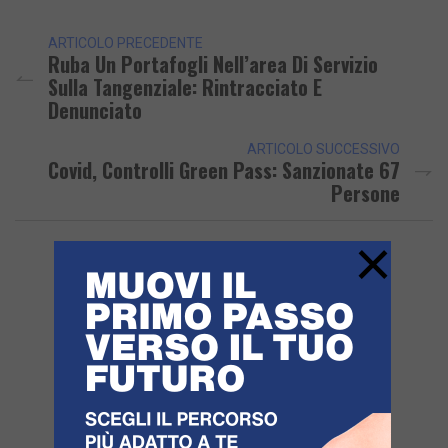
ARTICOLO PRECEDENTE
Ruba Un Portafogli Nell’area Di Servizio
Sulla Tangenziale: Rintracciato E
Denunciato
ARTICOLO SUCCESSIVO
Covid, Controlli Green Pass: Sanzionate 67
Persone
×