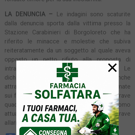
LA DENUNCIA –
Le indagini sono scaturite
dalla denuncia sporta dalla vittima presso la
Stazione Carabinieri di Borgoloreto che ha
riferito le minacce e molestie che subiva
reiteratamente da un soggetto al quale aveva
opposto un netto rifiuto alla proposta di
×
intraprendere una relazione con lui. Le
dichiarazioni della vittima, riscontrate anche
attraverso l’escussione di persone informate
sui fatti, hanno permesso di delineare un grave
quadro indiziario a carico dell’uomo
attualmente ristretto in ordine ai delitti di grave
allarme sociale sopra indicati.