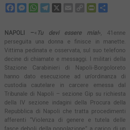
Facebook
Messenger
WhatsApp
Telegram
X
Email
Copy
PrintFri
Condi
Link
NAPOLI –
«
Tu devi essere mia!
», 41enne
perseguita una donna e finisce in manette.
Vittima pedinata e osservata, sul suo telefono
decine di chiamate e messaggi. I militari della
Stazione Carabinieri di Napoli-Borgoloreto
hanno dato esecuzione ad un’ordinanza di
custodia cautelare in carcere emessa dal
Tribunale di Napoli – sezione Gip su richiesta
della IV sezione indagini della Procura della
Repubblica di Napoli che tratta procedimenti
afferenti “Violenza di genere e tutela delle
fasce deboli della popolazione” a carico di un