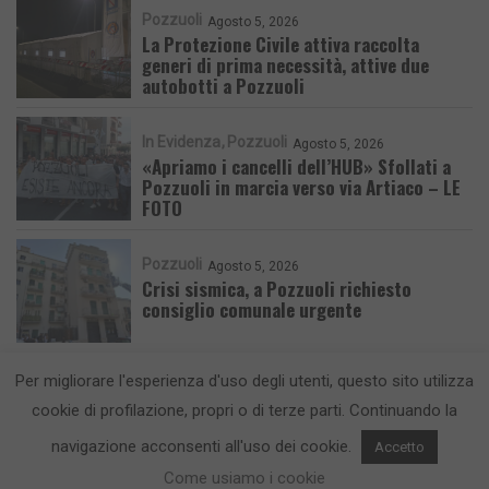
Pozzuoli
Agosto 5, 2026
La Protezione Civile attiva raccolta
generi di prima necessità, attive due
autobotti a Pozzuoli
In Evidenza
Pozzuoli
Agosto 5, 2026
«Apriamo i cancelli dell’HUB» Sfollati a
Pozzuoli in marcia verso via Artiaco – LE
FOTO
Pozzuoli
Agosto 5, 2026
Crisi sismica, a Pozzuoli richiesto
consiglio comunale urgente
Per migliorare l'esperienza d'uso degli utenti, questo sito utilizza
cookie di profilazione, propri o di terze parti. Continuando la
navigazione acconsenti all'uso dei cookie.
Accetto
CronacaFlegrea testata giornalistica - aut. Tribunale di Napoli n. 34 del
Come usiamo i cookie
23/05/2012.
Info e Contatti