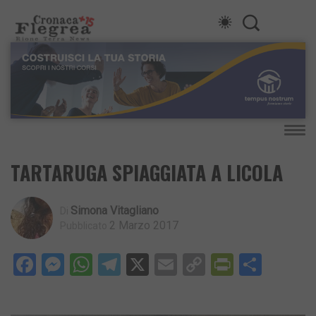
TARTARUGA SPIAGGIATA A LICOLA
Simona Vitagliano
Di
2 Marzo 2017
Pubblicato
Facebook
Messenger
WhatsApp
Telegram
X
Email
Copy
PrintFri
Condi
Link