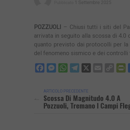
1 Settembre 2025
Pubblicato
POZZUOLI
– Chiusi tutti i siti del 
arrivata in seguito alla scossa di 4.
quanto previsto dai protocolli per la 
del fenomeno sismico e dei controlli t
Facebook
Messenger
WhatsApp
Telegram
X
Email
Cop
P
Lin
ARTICOLO PRECEDENTE
Scossa Di Magnitudo 4.0 A
Pozzuoli, Tremano I Campi Fle