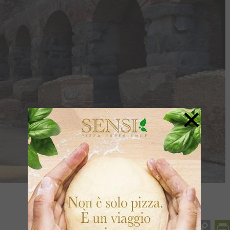
×
Facebook
Messenger
WhatsApp
Telegram
X
Email
Co