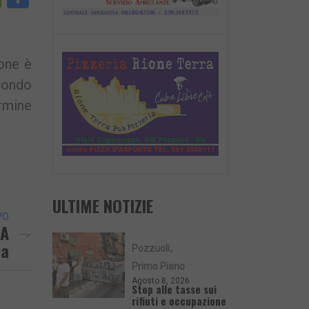
nk
ione è
econdo
ermine
ULTIME NOTIZIE
VO
 A
ea
Pozzuoli
Primo Piano
Agosto 8, 2026
Stop alle tasse sui
rifiuti e occupazione