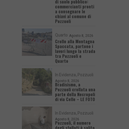
di suolo pubblico:
commercianti pronti
a consegnare le
chiavi al comune di
Pozzuoli
Quarto
Agosto 8, 2026
Crollo alla Montagna
Spaccata, partono i
lavori lungo la strada
tra Pozzuoli e
Quarto
In Evidenza
Pozzuoli
Agosto 8, 2026
Bradisismo, a
Pozzuoli crollata una
parte della Necropoli
di via Celle – LE FOTO
In Evidenza
Pozzuoli
Agosto 8, 2026
Pozzuoli, il numero
degli sfollati è salito