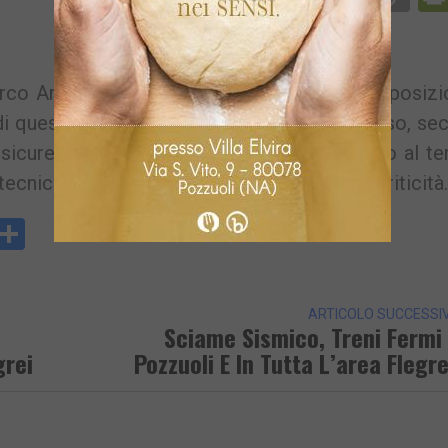
Li
Parco Archeologico dei Campi Flegrei. La disposiz
0 di questa notte e allo sciame sismico in corso, s
sicurezza. La riapertura dei siti arriverà solo al t
ecnici che dovranno appurare l’assenza di criticità.
y
rintFriendly
Condividi
k
ARTICOLO SUCCESSI
Sciame Sismico, Treni Fermi
grei
Pozzuoli E In Tutta L’area Flegr