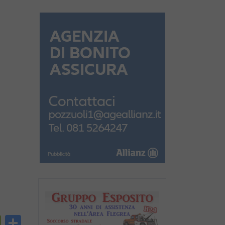
py
PrintFriendly
Condividi