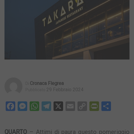
Cronaca Flegrea
Di
29 Febbraio 2024
Pubblicato
Facebook
Messenger
WhatsApp
Telegram
X
Email
Copy
PrintFri
Condi
Link
QUARTO
– Attimi di paura questo pomeriggio