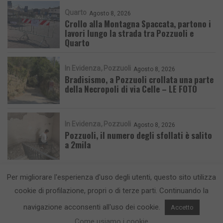
Quarto
Agosto 8, 2026
Crollo alla Montagna Spaccata, partono i
lavori lungo la strada tra Pozzuoli e
Quarto
In Evidenza
Pozzuoli
Agosto 8, 2026
Bradisismo, a Pozzuoli crollata una parte
della Necropoli di via Celle – LE FOTO
In Evidenza
Pozzuoli
Agosto 8, 2026
Pozzuoli, il numero degli sfollati è salito
a 2mila
Per migliorare l'esperienza d'uso degli utenti, questo sito utilizza
cookie di profilazione, propri o di terze parti. Continuando la
navigazione acconsenti all'uso dei cookie.
Accetto
CronacaFlegrea testata giornalistica - aut. Tribunale di Napoli n. 34 del
Come usiamo i cookie
23/05/2012.
Info e Contatti