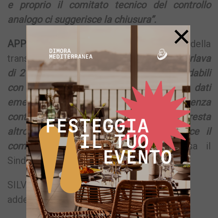
e proprio il comitato tecnico del controllo
analogo ci suggerisce la chiusura”.
×
APPARE,
quindi, non percorribile la strada della
transazione debitoria.
“Inizialmente si parlava
di 2 milioni e 400 mila euro di debiti saldabili
con un compromesso ma da questi dati
emerge una situazione molto più grave senza
contare i debiti ancora non emersi; non resta
altro che attenerci a quanto suggerisce il
comitato di controllo analogo”
– chiosa il
Sindaco.
SILVIO DI FALCO
addetto stampa