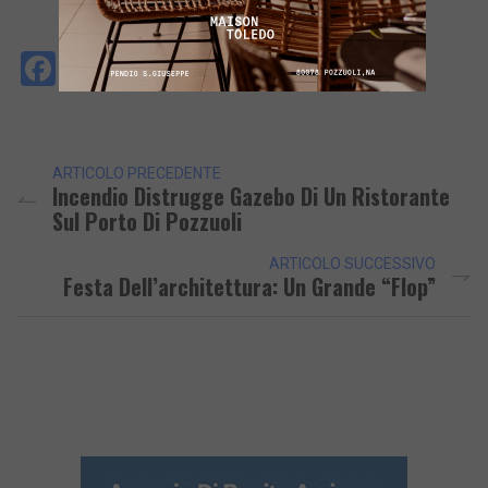
Facebook
Messenger
WhatsApp
Telegram
X
Email
Copy
PrintFri
Condi
Link
ARTICOLO PRECEDENTE
Incendio Distrugge Gazebo Di Un Ristorante
Sul Porto Di Pozzuoli
ARTICOLO SUCCESSIVO
Festa Dell’architettura: Un Grande “flop”