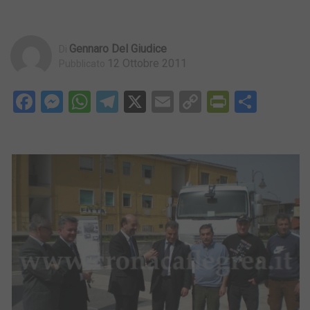
Gennaro Del Giudice
Di
12 Ottobre 2011
Pubblicato
Facebook
Messenger
WhatsApp
Telegram
X
Email
Copy
PrintFri
Condi
Link