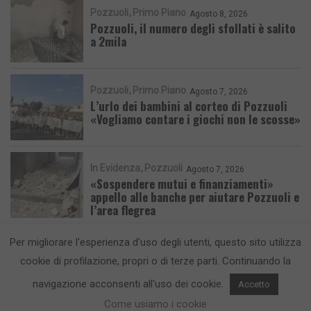
Pozzuoli
Primo Piano
Agosto 8, 2026
Pozzuoli, il numero degli sfollati è salito
a 2mila
Pozzuoli
Primo Piano
Agosto 7, 2026
L’urlo dei bambini al corteo di Pozzuoli
«Vogliamo contare i giochi non le scosse»
In Evidenza
Pozzuoli
Agosto 7, 2026
«Sospendere mutui e finanziamenti»
appello alle banche per aiutare Pozzuoli e
l’area flegrea
Per migliorare l'esperienza d'uso degli utenti, questo sito utilizza
cookie di profilazione, propri o di terze parti. Continuando la
navigazione acconsenti all'uso dei cookie.
Accetto
CronacaFlegrea testata giornalistica - aut. Tribunale di Napoli n. 34 del
Come usiamo i cookie
23/05/2012.
Info e Contatti