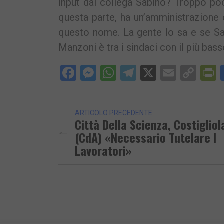
input dal collega Sabino? Troppo poc
questa parte, ha un’amministrazione
questo nome. La gente lo sa e se Sa
Manzoni è tra i sindaci con il più bass
Facebook
Messenger
WhatsApp
Telegram
X
Email
Cop
P
Lin
ARTICOLO PRECEDENTE
Città Della Scienza, Costigliol
(CdA) «Necessario Tutelare I
Lavoratori»