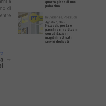
anni a
quarto piano di una
palazzina
no di
entre
In Evidenza
Pozzuoli
Agosto 7, 2026
Pozzuoli, posta e
pacchi per i cittadini
con abitazioni
inagibili: attivati
servizi dedicati
VO
ta
ei