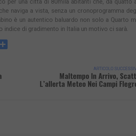
o per una città di 80mila abitanti che, da quatto 
 che naviga a vista, senza un cronoprogramma deg
bino è un autentico baluardo non solo a Quarto m
o indice di gradimento in Italia un motivo ci sarà.
y
rintFriendly
Condividi
k
ARTICOLO SUCCESSI
a
Maltempo In Arrivo, Scat
L’allerta Meteo Nei Campi Flegr