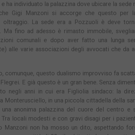
ca e ha individuato la palazzina dove ubicare la sede
che Gigi Manzoni si accorge che questo per l
 oltraggio. La sede era a Pozzuoli è deve torn
o. Ma fino ad adesso è rimasto immobile, sveglia
zioni comunali e dopo aver fatto una lunga ser
 alle varie associazioni degli avvocati che da an
o, comunque, questo dualismo improvviso fa scatta
 Flegrei. E già questo è un gran bene. Senza dimen
to negli anni in cui era Figliolia sindaco: la dir
a Monterusciello, in una piccola cittadella della san
in una anonima palazzina del cuore del centro e 
Tra locali modesti e con gravi disagi per i pazien
sto Manzoni non ha mosso un dito, aspettando for