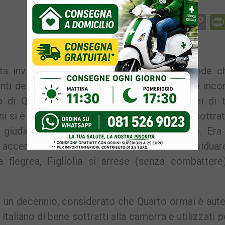
Facebook
Messenger
WhatsApp
Telegram
X
Email
Co
Li
ta inviat dal Comune di Pozzuoli si apprende c
i dei quattro municipi dell’area flegrea si è inco
aco di Quarto, Antonio Sabino, che dopo anni di 
ini si è accorto che ai Campi Flegrei è stato sottra
del giudice di pace che la sede del tribunale. Era
ccentrato a via Celle. Piuttosto che individuar
a flegrea, Figliolia si arrese (senza combattere)
i un decennio, considerato che Quarto ormai è aut
 italiano di bene sottratti alla camorra e utilizzati pe