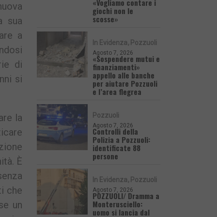
«Vogliamo contare i
 nuova
giochi non le
scosse»
a sua
are a
In Evidenza
Pozzuoli
ndosi
Agosto 7, 2026
«Sospendere mutui e
ie di
finanziamenti»
appello alle banche
ni si
per aiutare Pozzuoli
e l’area flegrea
Pozzuoli
re la
Agosto 7, 2026
Controlli della
ticare
Polizia a Pozzuoli:
ezione
identificate 88
persone
ità. È
senza
In Evidenza
Pozzuoli
ti che
Agosto 7, 2026
POZZUOLI/ Dramma a
Monterusciello:
se un
uomo si lancia dal