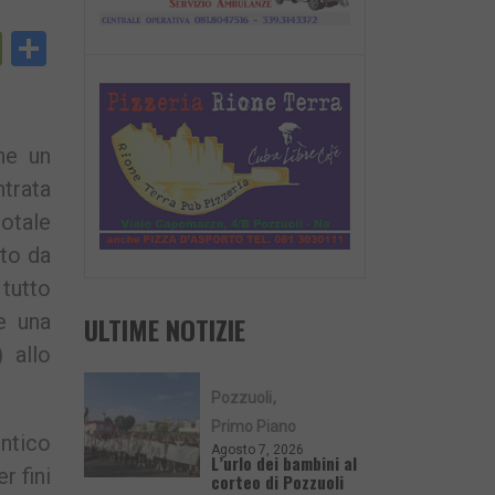
py
PrintFriendly
Condividi
nk
he un
ntrata
totale
tto da
 tutto
e una
ULTIME NOTIZIE
 allo
Pozzuoli
Primo Piano
entico
Agosto 7, 2026
L’urlo dei bambini al
r fini
corteo di Pozzuoli