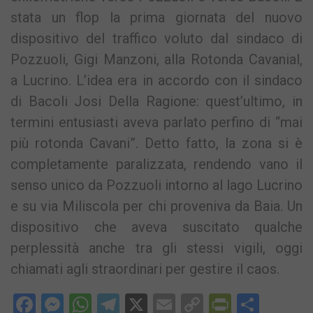
stata un flop la prima giornata del nuovo
dispositivo del traffico voluto dal sindaco di
Pozzuoli, Gigi Manzoni, alla Rotonda Cavanial,
a Lucrino. L’idea era in accordo con il sindaco
di Bacoli Josi Della Ragione: quest’ultimo, in
termini entusiasti aveva parlato perfino di “mai
più rotonda Cavani”. Detto fatto, la zona si è
completamente paralizzata, rendendo vano il
senso unico da Pozzuoli intorno al lago Lucrino
e su via Miliscola per chi proveniva da Baia. Un
dispositivo che aveva suscitato qualche
perplessità anche tra gli stessi vigili, oggi
chiamati agli straordinari per gestire il caos.
Facebook
Messenger
WhatsApp
Telegram
X
Email
Copy
PrintFri
Condi