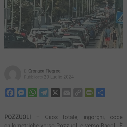
Cronaca Flegrea
Di
20 Luglio 2024
Pubblicato
Facebook
Messenger
WhatsApp
Telegram
X
Email
Copy
PrintFri
Condi
Link
POZZUOLI
– Caos totale, ingorghi, code
chilometriche verso Pozzuoli e verso Bacoli. È