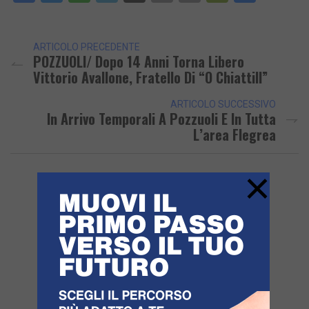
Link
ARTICOLO PRECEDENTE
POZZUOLI/ Dopo 14 Anni Torna Libero
Vittorio Avallone, Fratello Di “o Chiattill”
ARTICOLO SUCCESSIVO
In Arrivo Temporali A Pozzuoli E In Tutta
L’area Flegrea
×