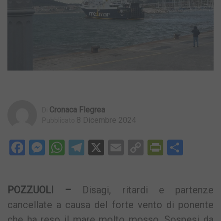
Cronaca Flegrea
Di
8 Dicembre 2024
Pubblicato
Facebook
Messenger
WhatsApp
Telegram
X
Email
Copy
PrintFri
Condi
Link
POZZUOLI –
Disagi, ritardi e partenze
cancellate a causa del forte vento di ponente
che ha reso il mare molto mosso. Sospesi da