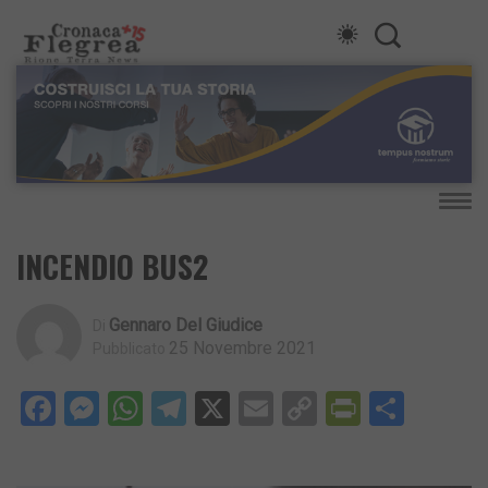
INCENDIO BUS2
Gennaro Del Giudice
Di
25 Novembre 2021
Pubblicato
Facebook
Messenger
WhatsApp
Telegram
X
Email
Copy
PrintFri
Condi
Link