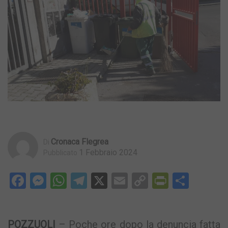
Cronaca Flegrea
Di
1 Febbraio 2024
Pubblicato
Facebook
Messenger
WhatsApp
Telegram
X
Email
Copy
PrintFri
Condi
Link
POZZUOLI
– Poche ore dopo la denuncia fatta