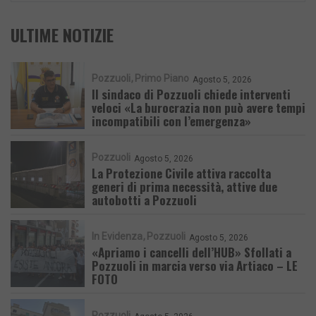
ULTIME NOTIZIE
Pozzuoli
Primo Piano
Agosto 5, 2026
Il sindaco di Pozzuoli chiede interventi
veloci «La burocrazia non può avere tempi
incompatibili con l’emergenza»
Pozzuoli
Agosto 5, 2026
La Protezione Civile attiva raccolta
generi di prima necessità, attive due
autobotti a Pozzuoli
In Evidenza
Pozzuoli
Agosto 5, 2026
«Apriamo i cancelli dell’HUB» Sfollati a
Pozzuoli in marcia verso via Artiaco – LE
FOTO
Pozzuoli