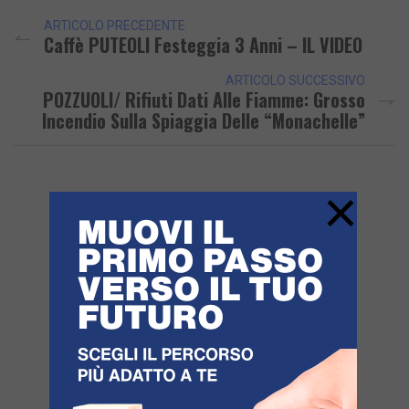
ARTICOLO PRECEDENTE
Caffè PUTEOLI Festeggia 3 Anni – IL VIDEO
ARTICOLO SUCCESSIVO
POZZUOLI/ Rifiuti Dati Alle Fiamme: Grosso
Incendio Sulla Spiaggia Delle “Monachelle”
×