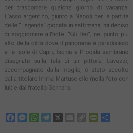
per trascorrere qualche giorno di vacanza.
L’asso argentino, giunto a Napoli per la partita
delle “Legends” giocata in settimana, ha deciso
di soggiornare all’hotel “Gli Dei”, nel punto più
alto della città dove il panorama è paradisiaco
e le isole di Capri, Ischia e Procida sembrano
disegnate sulla tela di un pittore. Lavezzi,
accompagnato dalla moglie, è stato accolto
dalla titolare Imma Martusciello (nella foto con
lui) e dal fratello Gennaro.
Facebook
Messenger
WhatsApp
Telegram
X
Email
Copy
PrintFri
Condi
Link