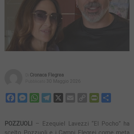
Cronaca Flegrea
Di
30 Maggio 2026
Pubblicato
Facebook
Messenger
WhatsApp
Telegram
X
Email
Copy
PrintFri
Condi
Link
POZZUOLI
– Ezequiel Lavezzi “El Pocho” ha
scelto Pozzuoli e i Campi Flegrei come meta