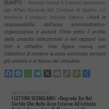
QUARTO
– Antonio Iovine è il nuovo assessore
agli Affari Generali del Comune di Quarto. Lo
annuncia il sindaco Antonio Sabino: «
Avrà la
responsabilità dell’area amministrativo-
organizzativa e aiuterà l’Ente sotto il profilo
della crescita istituzionale e nei rapporti con
Enti e cittadini. Una figura nuova, con
l’obiettivo di rendere la casa comunale sempre
più attenta e al fianco dei cittadini»
.
Facebook
Messenger
WhatsApp
Telegram
X
Email
Copy
PrintFri
Condi
Link
ARTICOLO PRECEDENTE
I LETTORI SEGNALANO/ «Degrado Sia Nel
Cortile Che Nelle Aree Esterne All’istituto