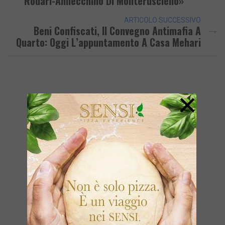
Rodari-Annecchino Di Monterusciello»
ARTICOLO SUCCESSIVO
Beni Confiscati, Il Convegno Antimafia A
Quarto: Oggi L’appuntamento A Casa Mehari
×