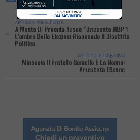
Link
ARTICOLO PRECEDENTE
A Monte Di Procida Nasce “Orizzonte MDP”:
L’ombra Delle Elezioni Riaccende Il Dibattito
Politico
ARTICOLO SUCCESSIVO
Minaccia Il Fratello Gemello E La Nonna:
Arrestato 19enne