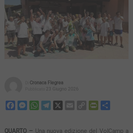
Cronaca Flegrea
Di
23 Giugno 2026
Pubblicato
Facebook
Messenger
WhatsApp
Telegram
X
Email
Copy
PrintFri
Condi
Link
QUARTO –
Una nuova edizione del VolCamp a